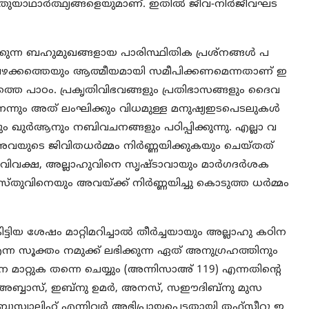
ാഥാര്‍ത്ഥ്യങ്ങളെയുമാണ്. ഇതില്‍ ജീവ-നിര്‍ജീവഘട
ുന്ന ബഹുമുഖങ്ങളായ പാരിസ്ഥിതിക പ്രശ്‌നങ്ങള്‍ പ
ടപഴക്കത്തെയും ആത്മീയമായി സമീപിക്കണമെന്നതാണ് ഇ
ത്തെ പാഠം. പ്രകൃതിവിഭവങ്ങളും പ്രതിഭാസങ്ങളും ദൈവ
നും അത് ലംഘിക്കും വിധമുള്ള മനുഷ്യഇടപെടലുകള്‍
ഖുര്‍ആനും നബിവചനങ്ങളും പഠിപ്പിക്കുന്നു. എല്ലാ വ
വയുടെ ജിവിതധര്‍മ്മം നിര്‍ണ്ണയിക്കുകയും ചെയ്തത്
െ വിവക്ഷ, അല്ലാഹുവിനെ സൃഷ്ടാവായും മാര്‍ഗദര്‍ശക
ുവിനെയും അവയ്ക്ക് നിര്‍ണ്ണയിച്ചു കൊടുത്ത ധര്‍മ്മം
ിയ ശേഷം മാറ്റിമറിച്ചാല്‍ തീര്‍ച്ചയായും അല്ലാഹു കഠിന
്ന സൂക്തം നമുക്ക് ലഭിക്കുന്ന ഏത് അനുഗ്രഹത്തിനും
 മാറ്റുക തന്നെ ചെയ്യും (അന്നിസാഅ് 119) എന്നതിന്റെ
 അബ്ബാസ്, ഇബ്‌നു ഉമര്‍, അനസ്, സഈദിബ്‌നു മുസ
സ്വാലിഹ് എന്നിവര്‍ അഭിപ്രായപ്പെട്ടതായി തഫ്‌സീറു ഇ