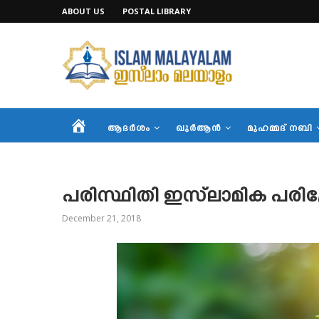
ABOUT US
POSTAL LIBRARY
HOME
ആദര്‍ശം
ഖുര്‍ആന്‍
മുഹമ്മദ് നബി
പരിസ്ഥിതി ഇസ്‌ലാമിക പരിപ്ര
December 21, 2018