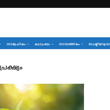
സാമൂഹികം
കുടുംബം
സാമ്പത്തികം
രാഷ്ട്രീയവ്യവ
േക്ഷ്യം