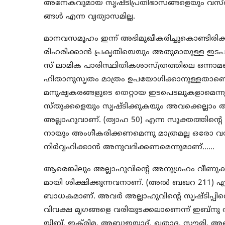
അനേകവുമായ സൃഷ്ടിപ്രതിഭാസങ്ങളെയും വസ്തുയ
ങ്ങള്‍ എന്ന വ്യത്യാസമില്ല.
മാനവസമൂഹം ഇന്ന് അഭിമുഖീകരിച്ചുകൊണ്ടിരിക്ക
രിഹരിക്കാന്‍ പ്രകൃതിയെയും അതുമായുള്ള ഇ
സ് ലാമിക പാരിസ്ഥിതികശാസ്ത്രത്തിലെ ഒന്നാമ
ഹിതാനുസൃതം മാത്രം ഉപയോഗിക്കാനുള്ളതാണെന്
മനുഷ്യകരങ്ങളുടെ തെറ്റായ ഇടപെടലുകളാമെന്നും 
സ്തുക്കളെയും സൃഷ്ടിക്കുകയും അവക്കെല്ലാം അ
അല്ലാഹുവാണ്. (ത്വാഹ 50) എന്ന സൂക്തത്തിന്റ
നായും അംഗീകരിക്കണമെന്നു മാത്രമല്ല ഒരോ വസ്ത
നിര്‍വ്വഹിക്കാന്‍ അനുവദിക്കണമെന്നുമാണ്……
ആരെങ്കിലും അല്ലാഹുവിന്റെ അനുഗ്രഹം വീണുകിട്ട
മായി ശിക്ഷിക്കുന്നവനാണ്. (അല്‍ ബഖറ 211) എന
ബാധകമാണ്. അവര്‍ അല്ലാഹുവിന്റെ സൃഷ്ടിപ്പിനെ
വിവക്ഷ മൃഗങ്ങളെ വരിയുടക്കലാണെന്ന് ഇബ്‌നു
യ്യിബ്, ഇക്‌രിമ, അബൂഇയാദ്, ഖതാദ, സൗരി, അബൂ