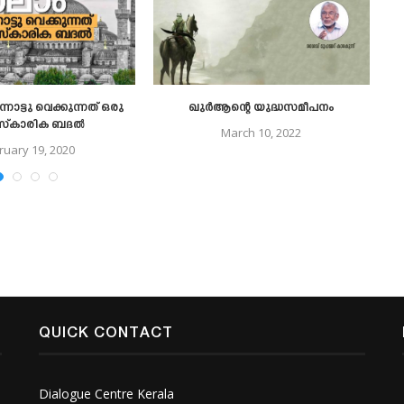
നോട്ടു വെക്കുന്നത് ഒരു
ഖുർആന്റെ യുദ്ധസമീപനം
ആ
്‌കാരിക ബദൽ
March 10, 2022
ruary 19, 2020
QUICK CONTACT
Dialogue Centre Kerala