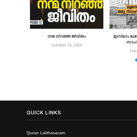
നന്മ നിറഞ്ഞ ജീവിതം
ഇസ്‌ലാം മുന്
സാംസ
October 16, 2020
Feb
QUICK LINKS
Quran Lalithasaram