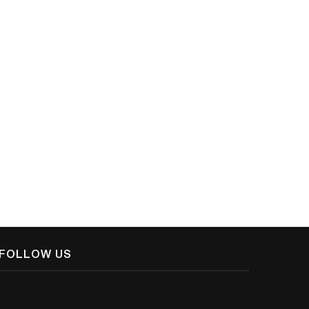
രാണ് മുസ്‌ലിം;നിത്യചൈതന്യയതി
ദൈവവും അഭൗതികലോകവു
September 8, 2019
November 27, 2018
FOLLOW US