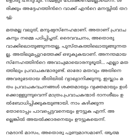
ളൊരു ഹിന്ദുവും. നമ്മളും പേടിക്കണമല്ലോയെന്ന്. ശ
രിക്കും അദ്ദേഹത്തിൻറെ വാക്ക് എൻറെ മനസ്സിൽ തറ
ച്ചു.
മതമല്ല വലുത്, മനുഷ്യസ്നേഹമാണ്. അതാണ് പ്രവാച
കനും നമ്മെ പഠിപ്പിച്ചത്. ദൈവവചനം, അതൊരു
വാക്കിലൊതുങ്ങുന്നതല്ല, പുസ്തകത്തിലൊതുങ്ങുന്നത
ല്ല. അതിലുമപ്പുറത്തേക്ക് ഒഴുകുകയാണ്. അനന്തമായ
സ്നേഹത്തിൻറെ അവാച്യമായൊരനുഭൂതി… എല്ലാ മത
ത്തിലും പ്രവാചകന്മാരുണ്ട്. ഓരോ മതവും അതിനെ
അവരുടേതായ രീതിയിൽ വ്യാഖ്യാനിക്കുന്നു. ഇസ്ലാം മ
തം പ്രവാചകവചനങ്ങൾ ശക്തമായും വ്യക്തമായും ഉൾ
ക്കൊള്ളുന്നുവെന്ന് മാത്രം.പ്രവാചകന്മാർ ദാനശീലം ഉ
ൽബോധിപ്പിക്കുകയുണ്ടായി. നാം കഴിക്കുന്ന
തോടൊപ്പം പാവപ്പെട്ടവനെയും ഊട്ടുക എന്ന്. അ
ല്ലെങ്കിൽ അയൽക്കാരനെയും ഊട്ടുകയെന്ന്.
റമദാൻ മാസം, അതൊരു പുണ്യമാസമാണ്. ആത്മ