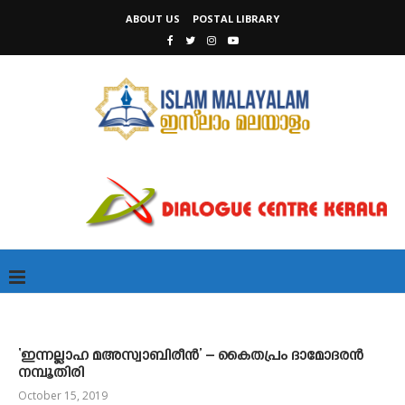
ABOUT US
POSTAL LIBRARY
‘ഇന്നല്ലാഹ മഅസ്വാബിരീന്‍’ – കൈതപ്രം ദാമോദരൻ
നമ്പൂതിരി
October 15, 2019