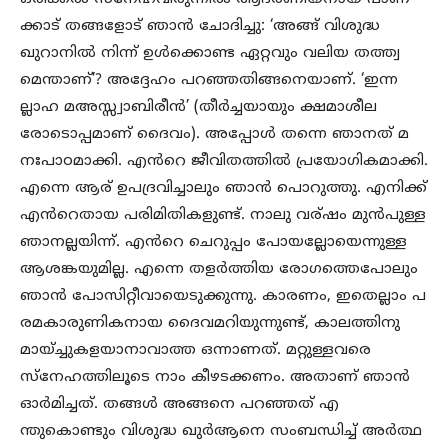
ക്കാട് തങ്ങളോട് ഞാൻ ചോദിച്ചു: ‘അങ്ങ് വിശുദ്ധ
ഖുറാനിൽ നിന്ന് ഉൾക്കൊണ്ട ഏറ്റവും വലിയ തത്ത്വ
മെന്താണ്’? അദ്ദേഹം പറഞ്ഞതിങ്ങനെയാണ്. ‘ഇന്ന
ല്ലാഹ മഅസ്സ്വാബിരീൻ’ (തീർച്ചയായും ക്ഷമാശീല
രോടൊപ്പമാണ് ദൈവം). അപ്പോൾ തന്നെ ഞാനത് മ
നഃപാഠമാക്കി. എൻറെ ജീവിതത്തിൽ പ്രയോഗികമാക്കി.
എന്നെ ആര് ഉപദ്രവിച്ചാലും ഞാൻ പൊറുത്തു. എനിക്ക്
എൻറെതായ പരിമിതികളുണ്ട്. നാലു വര്ഷം മുൻപുള്ള
ഞാനല്ലയിന്ന്. എൻറെ ചെറുപ്പം പോയല്ലോയെന്നുള്ള
ആശങ്കയുമില്ല. എന്നെ തളർത്തിയ രോഗത്തെപോലും
ഞാൻ പോസിറ്റീവായെടുക്കുന്നു. കാരണം, ഇതെല്ലാം പ
രമകാരുണികനായ ദൈവമറിയുന്നുണ്ട്, കാലത്തിനു
മായ്ച്ചുകളയാനാവാത്ത ഒന്നാണത്. മറ്റുള്ളവരെ
സ്നേഹത്തിലൂടെ നാം കീഴടക്കണം. അതാണ് ഞാൻ
ഓർമിച്ചത്. തങ്ങൾ അങ്ങനെ പറഞ്ഞത് എ
ന്തുകൊണ്ടും വിശുദ്ധ ഖുർആനെ സംബന്ധിച്ച് അർത്ഥ