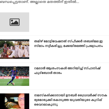
ബന്ധപ്പെട്ടതാണ്. അല്ലാതെ മതത്തിന് ഇതില്‍…
തമിഴ് മോട്ടിവേഷനൽ സ്പീക്കർ ശബരിമല ഇ
സ്‌ലാം സ്വീകരിച്ചു; മക്കയിലെത്തി പ്രഖ്യാപനം
റമദാൻ ആശംസകൾ അറിയിച്ച് സ്പാനിഷ്
ഫുട്ബോൾ താരം
നമസ്കരിക്കാനായി ഊബർ ഡ്രൈവർക്ക് സൗക
ര്യമൊരുക്കി കൊടുത്ത യുവതിയുടെ കുറിപ്പ്
വൈറലാകുന്നു