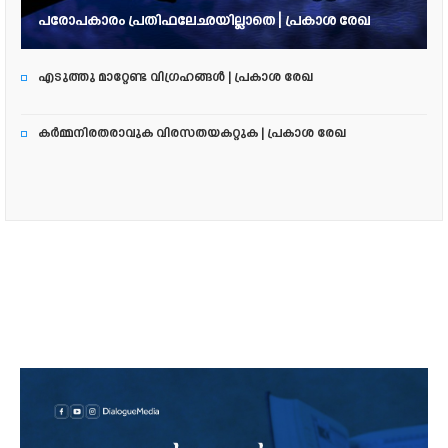
പരോപകാരം പ്രതിഫലേഛയില്ലാതെ | പ്രകാശ രേഖ
എടുത്തു മാറ്റേണ്ട വിഗ്രഹങ്ങൾ | പ്രകാശ രേഖ
കർമ്മനിരതരാവുക വിരസതയകറ്റുക | പ്രകാശ രേഖ