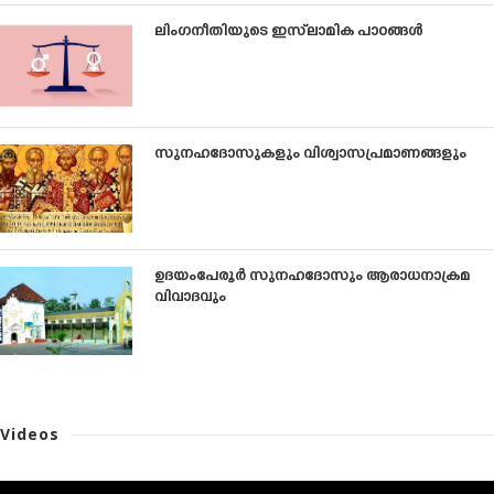
ലിംഗനീതിയുടെ ഇസ്‌ലാമിക പാഠങ്ങൾ
സുനഹദോസുകളും വിശ്വാസപ്രമാണങ്ങളും
ഉദയംപേരൂര്‍ സുനഹദോസും ആരാധനാക്രമ
വിവാദവും
Videos