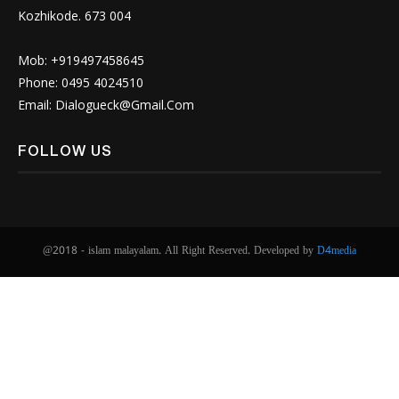
Kozhikode. 673 004
Mob: +919497458645
Phone: 0495 4024510
Email: Dialogueck@Gmail.Com
FOLLOW US
@2018 - islam malayalam. All Right Reserved. Developed by
D4media