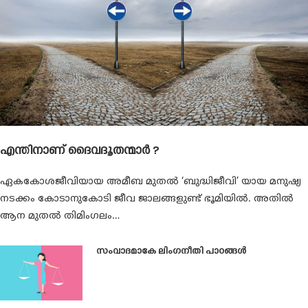
എന്തിനാണ് ദൈവദൂതന്മാര്‍ ?
ഏകകോശജീവിയായ അമീബ മുതല്‍ ‘ബുദ്ധിജീവി’ യായ മനുഷ്യ
നടക്കം കോടാനുകോടി ജീവ ജാലങ്ങളുണ്ട് ഭൂമിയില്‍. അതില്‍
ആന മുതല്‍ തിമിംഗലം…
സംവാദമാകേ ലിംഗനീതി പാഠങ്ങൾ