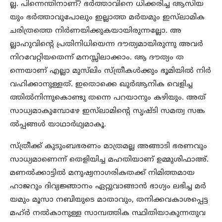
ല്ല. പിന്നെന്തിനാണ്? ഭർത്താവിനെ ധിക്കരിച്ച ആസിയ
യും ഭർത്താവുപോലും ഇല്ലാത്ത മർയമും ഇസ്‌ലാമിക
ചരിത്രത്തെ നിർണയിക്കുകയായിരുന്നല്ലോ. അ
ല്ലാഹുവിന്റെ പ്രതിനിധിയെന്ന ദൗത്യമായിരുന്നു അവർ
നിറവേറ്റിയതെന്ന് മനസ്സിലാക്കാം. ആ ദൗത്യം ത
ന്നെയാണ് എല്ലാ മുസ്‌ലിം സ്ത്രീകൾക്കും ഭൂമിയിൽ നിർ
വഹിക്കാനുള്ളത്. ഇതൊക്കെ ഖുർആനിക വെളിച്ച
ത്തിൽനിന്നുകൊണ്ടു തന്നെ പറയാനും കഴിയും. അത്
സാധ്യമാകുമ്പോഴേ ഇസ്‌ലാമിന്റെ സൃഷ്ടി സമത്വ സങ്ക
ൽപ്പങ്ങൾ യാഥാർഥ്യമാകൂ.
സ്ത്രീക്ക് കുടുംബഭരണം മാത്രമല്ല അങ്ങാടി ഭരണവും
സാധ്യമാണെന്ന് തെളിയിച്ച മഹതിയാണ് ഉമ്മുശിഫാഅ്.
മണൽക്കാട്ടിൽ മനുഷ്യനാഗരികതക്ക് നിമിത്തമായ
ഹാജറും ദിവ്യജ്ഞാനം ഏറ്റുവാങ്ങാൻ ഭാഗ്യം ലഭിച്ച മർ
യമും മൂസാ നബിയുടെ മാതാവും, തനിക്കവകാശപ്പെട്ട
മഹ്ർ നൽകാനുള്ള സാമ്പത്തിക സ്ഥിതിയാകുന്നതുവ