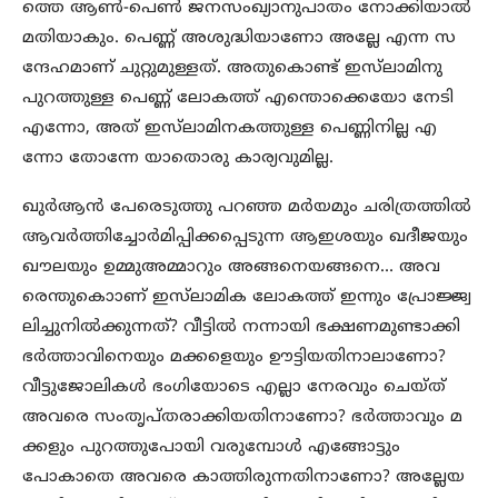
ത്തെ ആൺ-പെൺ ജനസംഖ്യാനുപാതം നോക്കിയാൽ
മതിയാകും. പെണ്ണ് അശുദ്ധിയാണോ അല്ലേ എന്ന സ
ന്ദേഹമാണ് ചുറ്റുമുള്ളത്. അതുകൊണ്ട് ഇസ്‌ലാമിനു
പുറത്തുള്ള പെണ്ണ് ലോകത്ത് എന്തൊക്കെയോ നേടി
എന്നോ, അത് ഇസ്‌ലാമിനകത്തുള്ള പെണ്ണിനില്ല എ
ന്നോ തോന്നേ യാതൊരു കാര്യവുമില്ല.
ഖുർആൻ പേരെടുത്തു പറഞ്ഞ മർയമും ചരിത്രത്തിൽ
ആവർത്തിച്ചോർമിപ്പിക്കപ്പെടുന്ന ആഇശയും ഖദീജയും
ഖൗലയും ഉമ്മുഅമ്മാറും അങ്ങനെയങ്ങനെ… അവ
രെന്തുകൊാണ് ഇസ്‌ലാമിക ലോകത്ത് ഇന്നും പ്രോജ്ജ്വ
ലിച്ചുനിൽക്കുന്നത്? വീട്ടിൽ നന്നായി ഭക്ഷണമുണ്ടാക്കി
ഭർത്താവിനെയും മക്കളെയും ഊട്ടിയതിനാലാണോ?
വീട്ടുജോലികൾ ഭംഗിയോടെ എല്ലാ നേരവും ചെയ്ത്
അവരെ സംതൃപ്തരാക്കിയതിനാണോ? ഭർത്താവും മ
ക്കളും പുറത്തുപോയി വരുമ്പോൾ എങ്ങോട്ടും
പോകാതെ അവരെ കാത്തിരുന്നതിനാണോ? അല്ലേയ