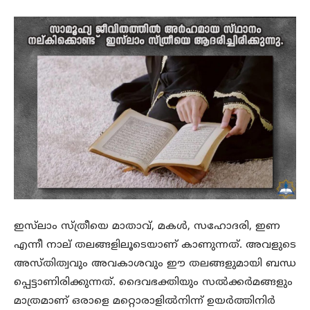
ഇസ്‌ലാം സ്ത്രീയെ മാതാവ്, മകൾ, സഹോദരി, ഇണ
എന്നീ നാല് തലങ്ങളിലൂടെയാണ് കാണുന്നത്. അവളുടെ
അസ്തിത്വവും അവകാശവും ഈ തലങ്ങളുമായി ബന്ധ
പ്പെട്ടാണിരിക്കുന്നത്. ദൈവഭക്തിയും സൽക്കർമങ്ങളും
മാത്രമാണ് ഒരാളെ മറ്റൊരാളിൽനിന്ന് ഉയർത്തിനിർ