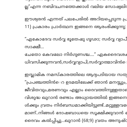
ല്ല”എന്ന നബിവചനത്തേക്കാള്‍ വലിയ സോഷ്യലി
ഈശ്വരന്‍ എന്നത് പലപേരില്‍ അറിയപ്പെടുന്ന 
11) പ്രകാരം പ്രാര്‍ത്ഥന ഇങ്ങനെ ആരംഭിക്കുന്നു;
”ഏകോദേവ സര്‍വ്വ ഭൂതേഷു ഗൂഢാ; സര്‍വ്വ വ്യാപീ സ
സാക്ഷീ…
ചേതോ കേവലോ നിര്‍ഗുണശ്ച….” ഏകദൈവശക്തി സ
ധിവസിക്കുന്നവന്‍,സര്‍വ്വവ്യാപി,സര്‍വ്വാത്മാവി
ഇസ്ലാമിക നമസ്കാരത്തിലെ ആദ്യപടിയായ സത്യ
”പ്രപഞ്ചത്തിന്‍െറ ഉടമയിലേക്ക് ഞാന്‍ മനസ്സും,
ജീവിതവും,മരണവും എല്ലാം ദൈവത്തിനുള്ളതാണ്
വിശുദ്ധ ഖുറാന്‍ രണ്ടാം അധ്യായത്തില്‍ ഇങ്ങനെ 
ള്‍ക്കും വ്രതം നിര്‍ബന്ധമാക്കിയിട്ടുണ്ട്..മറ്റുള്
മാണ്..നിങ്ങള്‍ ദോഷബാധയെ സൂക്ഷിക്കുവാൻ വേണ്ട
ദൈവം കല്‍പ്പിച്ചു…ഖുറാന്‍ (68;9) വ്രതം അനുഷ്ഠി