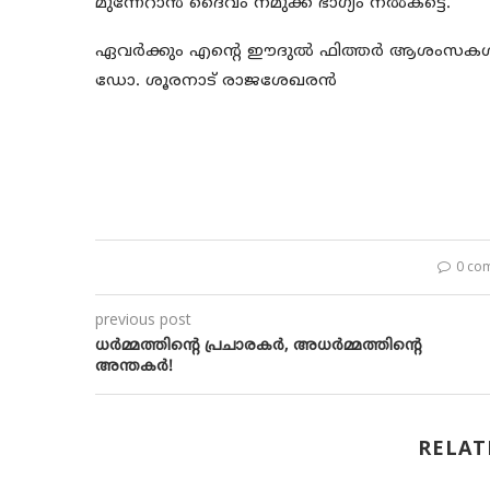
മുന്നേറാന്‍ ദൈവം നമുക്ക് ഭാഗ്യം നല്‍കട്ടെ.
ഏവര്‍ക്കും എന്റെ ഈദുല്‍ ഫിത്തര്‍ ആശംസകള്‍
ഡോ. ശൂരനാട് രാജശേഖരൻ
0 co
previous post
ധർമ്മത്തിൻ്റെ പ്രചാരകർ, അധർമ്മത്തിൻ്റെ
അന്തകർ!
RELAT