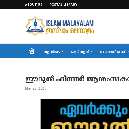
ABOUT US
POSTAL LIBRARY
HOME
ആദര്‍ശം
ഖുര്‍ആന്‍
മുഹമ്മദ് നബി
ഈദുല്‍ ഫിത്തര്‍ ആശംസ
May 23, 2020