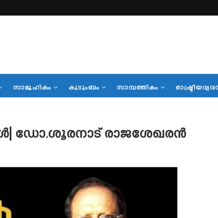
സാമൂഹികം
കുടുംബം
സാമ്പത്തികം
രാഷ്ട്രീയവ്യവ
കൾ| ഡോ.ശൂരനാട് രാജശേഖരൻ