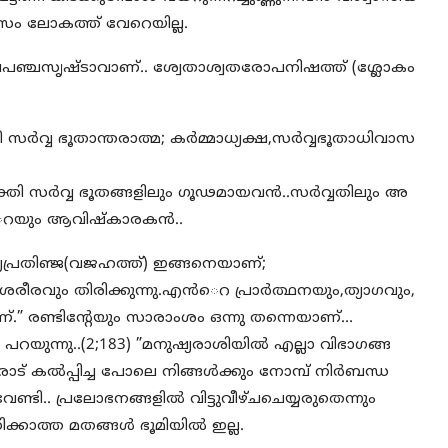
സം ലോകത്ത് വേറെയില്ല.
പ്രപഞ്ചസൃഷ്ടാവാണ്.. ശ്വേതാശ്വതരോപനിഷത്ത് (ശ്ലോകം
ര്‍വ്വ ഭൂതാന്തരാത്മ; കര്‍മ്മാധ്യക്ഷ,സര്‍വ്വഭൂതാധിവാസ
ര്‍വ്വ ഭൂതങ്ങളിലും ഗൂഢമായവന്‍..സർവ്വതിലും അ
ന്‍െറയും ആവിഷ്കാരകന്‍..
പ്രതിഞ്ജ(വജഹത്ത്) ഇങ്ങനെയാണ്;
ശരീരവും തിരിക്കുന്നു.എന്‍െറ പ്രാര്‍ത്ഥനയും,ത്യാഗവും,
.” രണ്ടിൻ്റേയും സാരാംശം ഒന്നു തന്നെയാണ്…
പറയുന്നു..(2;183) ”മനുഷ്യരാശിയില്‍ എല്ലാ വിഭാഗങ്ങ
ളവരോട് കല്‍പ്പിച്ച പോലെ നിങ്ങള്‍ക്കും നോമ്പ് നിര്‍ബന്ധ
ി.. പ്രലോഭനങ്ങളില്‍ വിട്ടുവീഴ്ചചെയ്യരുതെന്നും
ക്കാത്ത മതങ്ങള്‍ ഭൂമിയില്‍ ഇല്ല.