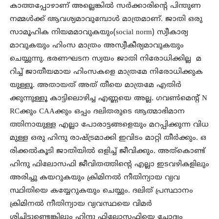
കാത്തപ്പോഴാണ് അല്ലെങ്കിൽ സർക്കാരിന്റെ പിന്തുണ
നമ്മൾക്ക് ആവശ്യമാവുമ്പോൾ മാത്രമാണ്. ജാതി ഒരു
സാമൂഹിക നിയമമാവുകയും(social norm) സ്വീകാര്യ
മാവുകയും ഹിംസ മാത്രം അസ്വീകീര്യമാവുകയും
ചെയ്യുന്നു. ഭരണഘടന സ്വയം ജാതി നിരോധിക്കില്ല മ
റിച്ച് ജാതീയമായ ഹിംസകളെ മാത്രമേ നിരോധിക്കുക
യുള്ളൂ. അതായത് അത് തീയെ മാത്രമേ എതിർ
ക്കുന്നുള്ളൂ കാട്ടിലൊഴിച്ച എണ്ണയെ അല്ല. ഗവൺമെന്റ് N
RCക്കും CAAക്കും ഒപ്പം ദലിതരുടെ ആത്മാഭിമാന
ത്തിനായുള്ള എല്ലാ പോരാട്ടങ്ങളെയും മറപ്പിക്കുന്ന വിധ
മുള്ള ഒരു ഹിന്ദു രാഷ്ട്രമാക്കി ഇവിടം മാറ്റി തീർക്കും. ഒ
രിക്കൽകൂടി ജാതിയിൽ ഒളിച്ച് ജീവിക്കും. അത്കൊണ്ട്
ഹിന്ദു ഫിലോസഫി ജീവിതത്തിന്റെ എല്ലാ ഇടവഴികളിലും
അരിച്ചു കയറുകയും ക്രിമിനൽ നീതിന്യായ വ്യവ
സ്ഥിതിയെ കയ്യേറുകയും ചെയ്യും. ദലിത് പ്രസ്ഥാനം
ക്രിമിനൽ നീതിന്യായ വ്യവസ്ഥയെ വിമർ
ശിച്ചിട്ടുണ്ടെങ്കിലും ഹിന്ദു ഫിലോസഫിയെ ചോദ്യം