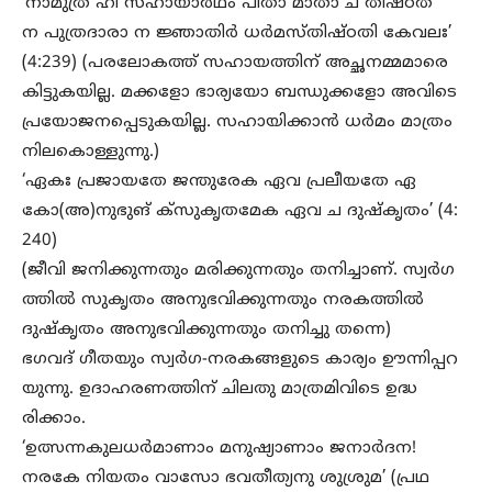
‘നാമുത്ര ഹി സഹായാർഥം പിതാ മാതാ ച തിഷ്ഠത
ന പുത്രദാരാ ന ജ്ഞാതിർ ധർമസ്തിഷ്ഠതി കേവലഃ’
(4:239) (പരലോകത്ത് സഹായത്തിന് അച്ഛനമ്മമാരെ
കിട്ടുകയില്ല. മക്കളോ ഭാര്യയോ ബന്ധുക്കളോ അവിടെ
പ്രയോജനപ്പെടുകയില്ല. സഹായിക്കാൻ ധർമം മാത്രം
നിലകൊള്ളുന്നു.)
‘ഏകഃ പ്രജായതേ ജന്തുരേക ഏവ പ്രലീയതേ ഏ
കോ(അ)നുഭുങ് ക്സുകൃതമേക ഏവ ച ദുഷ്കൃതം’ (4:
240)
(ജീവി ജനിക്കുന്നതും മരിക്കുന്നതും തനിച്ചാണ്. സ്വർഗ
ത്തിൽ സുകൃതം അനുഭവിക്കുന്നതും നരകത്തിൽ
ദുഷ്കൃതം അനുഭവിക്കുന്നതും തനിച്ചു തന്നെ)
ഭഗവദ് ഗീതയും സ്വർഗ-നരകങ്ങളുടെ കാര്യം ഊന്നിപ്പറ
യുന്നു. ഉദാഹരണത്തിന് ചിലതു മാത്രമിവിടെ ഉദ്ധ
രിക്കാം.
‘ഉത്സന്നകുലധർമാണാം മനുഷ്യാണാം ജനാർദന!
നരകേ നിയതം വാസോ ഭവതീത്യനു ശുശ്രുമ’ (പ്രഥ