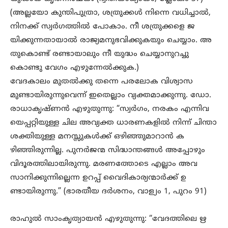
(അല്ലയോ കുന്തിപുത്രാ, ശത്രുക്കൾ നിന്നെ വധിച്ചാൽ,
നിനക്ക് സ്വർഗത്തിൽ പോകാം. നീ ശത്രുക്കളെ ജ
യിക്കുന്നതായാൽ രാജ്യമനുഭവിക്കുകയും ചെയ്യാം. അ
തുകൊണ്ട് രണ്ടായാലും നീ യുദ്ധം ചെയ്യാനുറച്ചു
കൊണ്ടു വേഗം എഴുന്നേൽക്കുക.)
വേദകാലം മുതൽക്കു തന്നെ പരലോക വിശ്വാസ
മുണ്ടായിരുന്നുവെന്ന് ഇതെല്ലാം വ്യക്തമാക്കുന്നു. ഡോ.
രാധാകൃഷ്ണൻ എഴുതുന്നു: “സ്വർഗം, നരകം എന്നിവ
യെപ്പറ്റിയുള്ള ചില അവ്യക്ത ധാരണകളിൽ നിന്ന് ചിന്താ
ശക്തിയുള്ള മനസ്സുകൾക്ക് ഒഴിഞ്ഞുമാറാൻ ക
ഴിഞ്ഞിരുന്നില്ല. പുനർജന്മ സിദ്ധാന്തങ്ങൾ അപ്പോഴും
വിദൂരത്തിലായിരുന്നു. മരണത്തോടെ എല്ലാം അവ
സാനിക്കുന്നില്ലെന്ന ഉറപ്പ് വൈദികാര്യന്മാർക്ക് ഉ
ണ്ടായിരുന്നു.” (ഭാരതീയ ദർശനം, വാള്യം 1, പുറം 91)
രാഹുൽ സാംകൃത്യായൻ എഴുതുന്നു: “വേദത്തിലെ ഋ