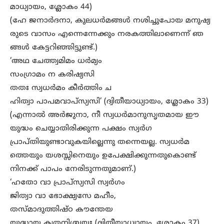
മാധ്യായം, ശ്ലോകം 44)
(ഹേ ജനാർദനാ, കുലധർമങ്ങൾ നശിച്ചുപോയ മനുഷ്യ
രുടെ വാസം എന്നെന്നേക്കും നരകത്തിലാണെന്ന് ഞ
ങ്ങൾ കേട്ടറിഞ്ഞിട്ടുണ്ട്.)
‘അഥ ചേത്ത്വമിമം ധർമ്യം
സംഗ്രാമം ന കരിഷ്യസി
തതഃ സ്വധർമം കീർത്തിം ച
ഹിത്വാ പാപമവാപ്സ്യസി’ (ദ്വിതീയാധ്യായം, ശ്ലോകം 33)
(എന്നാൽ അർജുനാ, നീ സ്വധർമാനുസൃതമായ ഈ
യുദ്ധം ചെയ്യാതിരിക്കുന്ന പക്ഷം സ്വർഗ
പ്രാപ്തിയുണ്ടാവുകയില്ലെന്നു തന്നെയല്ല. സ്വധർമ
ത്തെയും യശസ്സിനെയും ഉപേക്ഷിക്കുന്നതുകൊണ്ട്
നിനക്ക് പാപം നേരിടുന്നതുമാണ്.)
‘ഹതോ വാ പ്രാപ്സ്യസി സ്വർഗം
ജിത്വാ വാ ഭോക്ഷ്യസേ മഹീം,
തസ്മാദുത്തിഷ്ഠ കൗന്തേയ
യുദ്ധായ കൃതനിശ്ചയഃ (ദ്വിതീയാധ്യായം, ശ്ലോകം 37)