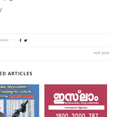
r/
mment
next post
ED ARTICLES