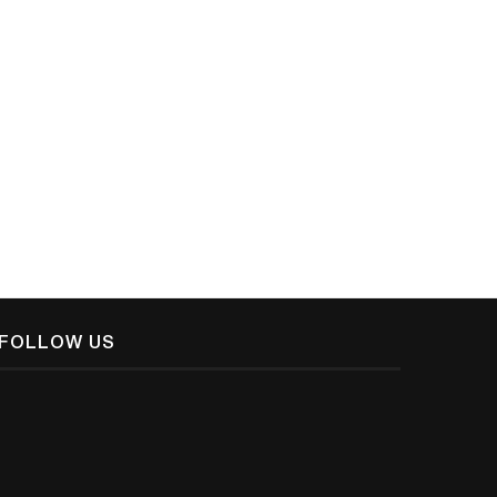
പൗരത്വ ബില്ലിനെതിരെ സിഖ്
എന്റെ വായന
സമിതിയുടെ പിന്തുണ
ആരംഭിച്ചുകഴിഞ്ഞിരിക്കുന്നു:സിസ
ജസ്റ്റി ചാലക്കൽ
February 16, 2020
November 3, 2019
FOLLOW US