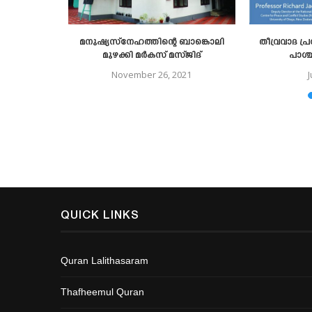
നവും തേടി
മനുഷ്യസ്നേഹത്തിന്റെ ബാങ്കൊലി
തീവ്രവാദ പ്
ും മക്കൾ’:
മുഴക്കി മർകസ് മസ്ജിദ്
പാശ്
ൻ...
November 26, 2021
QUICK LINKS
Quran Lalithasaram
Thafheemul Quran