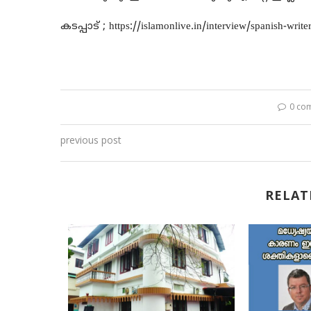
കടപ്പാട് ; https://islamonlive.in/interview/spanish-write
0 co
previous post
RELAT