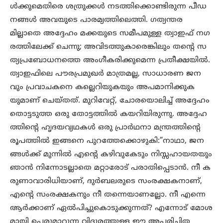
ള്‍ക്കുമെതിരെ ശത്രുക്കള്‍ നടത്തിക്കൊണ്ടിരുന്ന പീഡ
നങ്ങള്‍ അവയുടെ പാരമ്യത്തിലെത്തി. ഗത്യന്തര
മില്ലാതെ അദ്ദേഹം മക്കയുടെ സമീപമുള്ള ത്വാഇഫ് നഗ
രത്തിലേക്ക് ചെന്നു; അവിടത്തുകാരെങ്കിലും തന്‍റെ സ
ത്യപ്രബോധനത്തെ അംഗീകരിക്കുമെന്ന പ്രതീക്ഷയില്‍.
ത്വാഇഫിലെ പൗരപ്രമുഖര്‍ മാത്രമല്ല, സാധാരണ ജന
വും പ്രവാചകനെ കല്ലെറിയുകയും അപമാനിക്കുക
യുമാണ് ചെയ്തത്. മുറിവേറ്റ്, ചോരയൊലിച്ച് അദ്ദേഹം
തൊട്ടടുത്ത ഒരു തോട്ടത്തില്‍ കയറിയിരുന്നു. അദ്ദേഹ
ത്തിന്‍റെ ഹൃദയവ്യഥകള്‍ ഒരു പ്രാര്‍ഥനാ മന്ത്രത്തിന്‍റെ
രൂപത്തില്‍ ഇങ്ങനെ പുറത്തേക്കൊഴുകി:”നാഥാ, ജന
ങ്ങള്‍ക്ക് മുന്നില്‍ എന്‍റെ കഴിവുകേടും നിസ്സഹായതയും
ഞാന്‍ നിന്നോടല്ലാതെ മറ്റാരോട് പരാതിപ്പെടാന്‍. നീ ക
രുണാവാരിധിയാണ്, ദുര്‍ബലരുടെ സംരക്ഷകനാണ്,
എന്‍റെ സംരക്ഷകനും നീ തന്നെയാണല്ലോ. നീ എന്നെ
ആര്‍ക്കാണ് ഏല്‍പിച്ചുകൊടുക്കുന്നത്? എന്നോട് മോശ
മായി പെരുമാറുന്ന വിദൂരത്തുള്ള ഈ അപരിചിത