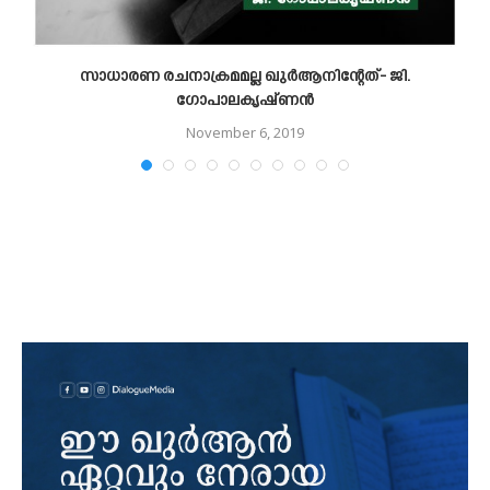
സാധാരണ രചനാക്രമമല്ല ഖുര്‍ആനിന്റേത്- ജി.
ഗോപാലകൃഷ്ണന്‍
November 6, 2019