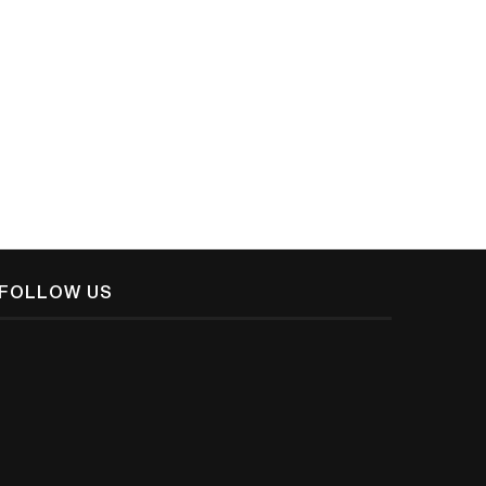
ുഖം തിരിക്കലല്ല, മനസ്സുവെക്കലാണ്
മാനവിക മൂല്യങ്ങളുടെ
പുണ്യം
ആവിഷ്‌കാരമാണ് പ്രവാചക ജീവ
May 5, 2020
December 21, 2018
FOLLOW US