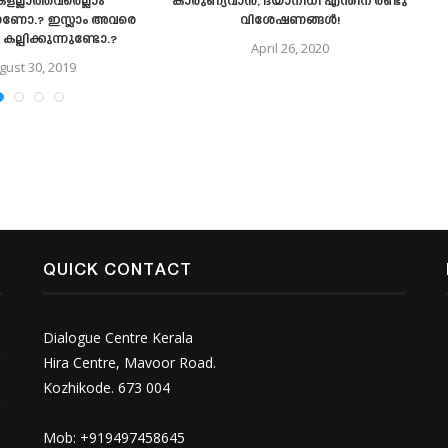
കളല്ലാത്തവരെല്ലാം
കാരുണ്യവാൻ, ദയാനിധി എന്തിന് രണ്ടു
മ
ാണോ.? ഇസ്ലാം അവരെ
വിശേഷണങ്ങൾ!
കല്പിക്കുന്നുണ്ടോ.?
April 26, 2020
gust 30, 2019
QUICK CONTACT
Dialogue Centre Kerala
Hira Centre, Mavoor Road.
Kozhikode. 673 004
Mob: +919497458645