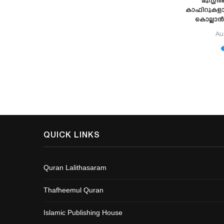
രമായ പദം”
മുസ്ലിം
കാഫിറുകള
കൊല്ലാൻ 
Au
QUICK LINKS
Quran Lalithasaram
Thafheemul Quran
Islamic Publishing House