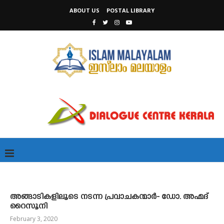
ABOUT US
POSTAL LIBRARY
അങ്ങാടികളിലൂടെ നടന്ന പ്രവാചകന്മാർ- ഡോ. അഹ്മദ്
റൈസൂനി
February 3, 2020