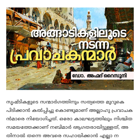
സൃഷ്ടികളുടെ സന്മാർഗത്തിനും സത്യത്തെ മുറുകെ
പിടിക്കാൻ കൽപ്പിച്ചു കൊണ്ടുമാണ് അല്ലാഹു പ്രവാചക
ൻമാരെ നിയോഗിച്ചത്. ഒരോ കാലഘട്ടത്തിലും നിശ്ചിത
സമയത്തേക്കാണ് നബിമാർ ആഗതരായിട്ടുള്ളത്, അ
തിനാൽ തന്നെ അവരെ സഹായിക്കാൻ എല്ലാ ന