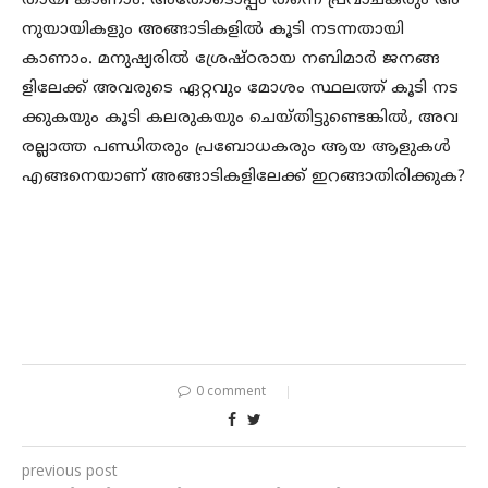
തായി കാണാം. അതോടൊപ്പം തന്നെ പ്രവാചകരും അ
നുയായികളും അങ്ങാടികളിൽ കൂടി നടന്നതായി
കാണാം. മനുഷ്യരിൽ ശ്രേഷ്ഠരായ നബിമാർ ജനങ്ങ
ളിലേക്ക് അവരുടെ ഏറ്റവും മോശം സ്ഥലത്ത് കൂടി നട
ക്കുകയും കൂടി കലരുകയും ചെയ്തിട്ടുണ്ടെങ്കിൽ, അവ
രല്ലാത്ത പണ്ഡിതരും പ്രബോധകരും ആയ ആളുകൾ
എങ്ങനെയാണ് അങ്ങാടികളിലേക്ക് ഇറങ്ങാതിരിക്കുക?
0 comment
previous post