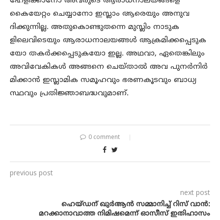
ഹേളിക്കാനോ അവരുടെ ആരാധനാലയങ്ങളെ
കൈയേറ്റം ചെയ്യാനോ ഇസ്ലാം ആരെയും അനുവ
ദിക്കുന്നില്ല. അതുകൊണ്ടുതന്നെ മുസ്ലിം നാടുക
ളിലെവിടെയും ആരാധനാലയങ്ങൾ ആക്രമിക്കപ്പെടുക
യോ തകർക്കപ്പെടുകയോ ഇല്ല. അഥവാ, ഏതെങ്കിലും
അവിവേകികൾ അങ്ങനെ ചെയ്താൽ അവ പുനർനിർ
മിക്കാൻ ഇസ്ലാമിക സമൂഹവും ഭരണകൂടവും ബാധ്യ
സ്ഥവും പ്രതിജ്ഞാബദ്ധവുമാണ്.
0 comment
previous post
next post
ഹെയ്ഡന് ഖുർആൻ സമ്മാനിച്ച് റിസ് വാൻ:
മറക്കാനാവാത്ത നിമിഷമെന്ന് ഓസീസ് ഇതിഹാസം