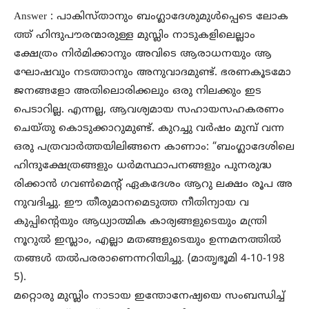
Answer : പാകിസ്താനും ബംഗ്ലാദേശുമുൾപ്പെടെ ലോക
ത്ത് ഹിന്ദുപൗരന്മാരുള്ള മുസ്ലിം നാടുകളിലെല്ലാം
ക്ഷേത്രം നിർമിക്കാനും അവിടെ ആരാധനയും ആ
ഘോഷവും നടത്താനും അനുവാദമുണ്ട്. ഭരണകൂടമോ
ജനങ്ങളോ അതിലൊരിക്കലും ഒരു നിലക്കും ഇട
പെടാറില്ല. എന്നല്ല, ആവശ്യമായ സഹായസഹകരണം
ചെയ്തു കൊടുക്കാറുമുണ്ട്. കുറച്ചു വർഷം മുമ്പ് വന്ന
ഒരു പത്രവാർത്തയിലിങ്ങനെ കാണാം: “ബംഗ്ലാദേശിലെ
ഹിന്ദുക്ഷേത്രങ്ങളും ധർമസ്ഥാപനങ്ങളും പുനരുദ്ധ
രിക്കാൻ ഗവൺമെന്റ് ഏകദേശം ആറു ലക്ഷം രൂപ അ
നുവദിച്ചു. ഈ തീരുമാനമെടുത്ത നീതിന്യായ വ
കുപ്പിന്റെയും ആധ്യാത്മിക കാര്യങ്ങളുടെയും മന്ത്രി
നൂറുൽ ഇസ്ലാം, എല്ലാ മതങ്ങളുടെയും ഉന്നമനത്തിൽ
തങ്ങൾ തൽപരരാണെന്നറിയിച്ചു. (മാതൃഭൂമി 4-10-198
5).
മറ്റൊരു മുസ്ലിം നാടായ ഇന്തോനേഷ്യയെ സംബന്ധിച്ച്