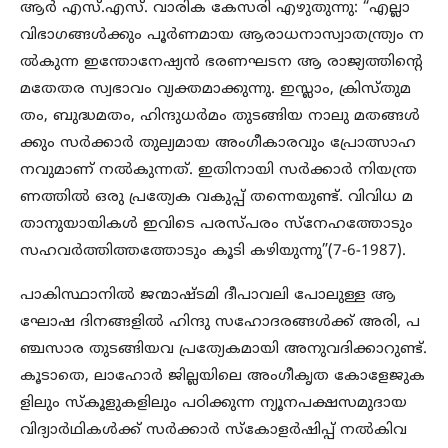
ആർ എസ്.എസ്. വാരിക കേസരി എഴുതുന്നു: “എല്ലാ
വിഭാഗങ്ങൾക്കും പൂർണമായ ആരാധനാസ്വാതന്ത്ര്യം ന
ൽകുന്ന ഇന്തോനേഷ്യൻ ഭരണഘടന ആ രാജ്യത്തിന്റെ
മതേതര സ്വഭാവം വ്യക്തമാക്കുന്നു. ഇസ്ലാം, ക്രിസ്തുമ
തം, ബുദ്ധമതം, ഹിന്ദുധർമം തുടങ്ങിയ നാലു മതങ്ങൾ
ക്കും സർക്കാർ തുല്യമായ അംഗീകാരവും പ്രോത്സാഹ
നവുമാണ് നൽകുന്നത്. ഇതിനായി സർക്കാർ നിയന്ത്ര
ണത്തിൽ ഒരു പ്രത്യേക വകുപ്പ് തന്നെയുണ്ട്. വിവിധ മ
താനുയായികൾ ഇവിടെ പരസ്പരം സ്നേഹത്തോടും
സഹവർത്തിത്തത്തോടും കൂടി കഴിയുന്നു”(7-6-1987).
പാകിസ്ഥാനിൽ ജന്മാഷ്ടമി ദീപാവലി പോലുള്ള ആ
ഘോഷ ദിനങ്ങളിൽ ഹിന്ദു സഹോദരങ്ങൾക്ക് അരി, പ
ഞ്ചസാര തുടങ്ങിയവ പ്രത്യേകമായി അനുവദിക്കാറുണ്ട്.
കൂടാതെ, ലാഹോർ ജില്ലയിലെ അംഗീകൃത കോളേജുക
ളിലും സ്കൂളുകളിലും പഠിക്കുന്ന ന്യൂനപക്ഷസമുദായ
വിദ്യാർഥികൾക്ക് സർക്കാർ സ്കോളർഷിപ്പ് നൽകിവ