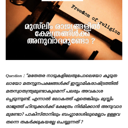
Question : “മതേതര നാടുകളിലേതുപോലെയോ കൂടുത
ലായോ മതന്യൂനപക്ഷങ്ങൾക്ക് ഇസ്ലാമികരാഷ്ട്രത്തിൽ
മതസ്വാതന്ത്ര്യമുണ്ടാകുമെന്ന് പലരും അവകാശ
പ്പെടുന്നുണ്ട്. എന്നാൽ ലോകത്ത് ഏതെങ്കിലും മുസ്ലിം
രാജ്യത്ത് ഹിന്ദുക്കൾക്ക് ക്ഷേത്രം നിർമിക്കാൻ അനുവാദ
മുണ്ടോ? പാകിസ്താനിലും ബംഗ്ലാദേശിലുമെല്ലാം ഉള്ളവ
തന്നെ തകർക്കുകയല്ലേ ചെയ്യുന്നത് ?