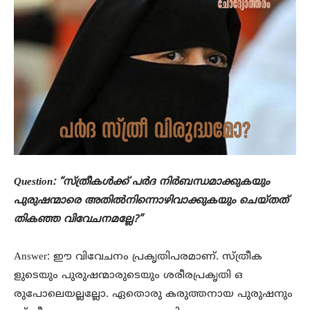
Question: “സ്ത്രീകൾക്ക് പർദ നിർബന്ധമാക്കുകയും
പുരുഷന്മാരെ അതിൽനിന്നൊഴിവാക്കുകയും ചെയ്തത്
തികഞ്ഞ വിവേചനമല്ലേ?”
Answer: ഈ വിവേചനം പ്രകൃതിപരമാണ്. സ്ത്രീക
ളുടെയും പുരുഷന്മാരുടെയും ശരീരപ്രകൃതി ഒ
രുപോലെയല്ലല്ലോ. ഏതൊരു കരുത്തനായ പുരുഷനും