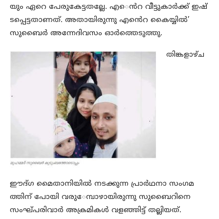
യും ഏറെ പേരുകേട്ടതല്ലേ. എ​​െൻറ വീട്ടുകാർക്ക് ഇഷ്​
ടപ്പെട്ടതാണത്. അതായിരുന്നു എ​​െൻറ കൈയ്യിൽ​’
സുബൈർ അന്നേദിവസം ഓര്‍ത്തെടുത്തു.
തിങ്കളാഴ്​ച
ഈദ്​ഗ മൈതാനിയിൽ നടക്കുന്ന പ്രാർഥനാ സംഗമ
ത്തിന്​ പോയി വരു​േമ്പാഴായിരുന്നു സുബൈറിനെ
സംഘ്​പരിവാർ അക്രമികൾ വളഞ്ഞിട്ട്​ തല്ലിയത്​.