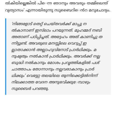
ൽകിയില്ലെങ്കിൽ പി​െന്ന ഞാനും അവരും തമ്മിലെന്ത്​
വ്യത്യാസം’ എന്നായിരുന്നു സുബൈറി​​െൻറ മറുചോദ്യം.
‘നിങ്ങളോട്​ തെറ്റ്​ ചെയ്​തവർക്ക്​ മാപ്പു ന
ല്‍കാനാണ് ഇസ്‌ലാം പറയുന്നത്. മുഹമ്മദ് നബി
അതാണ് പഠിപ്പിച്ചത്. അദ്ദേഹം അത് കാണിച്ചു ത
ന്നിട്ടുണ്ട്. അവരുടെ മനസ്സിലെ വെറുപ്പ് ഇ
ല്ലാതാക്കാന്‍ അല്ലാഹുവിനോട് പ്രാർഥിക്കും. മ
നുഷ്യത്വം നൽകാൻ പ്രാർഥിക്കും. അവര്‍ക്ക് നല്ല
ബുദ്ധി നല്‍കാനും മോശം പ്രവൃത്തികളില്‍ പശ്​
ചാത്താപം തോന്നാനും നല്ലവരാകാനും പ്രാർ
ഥിക്കും’ വെ​ട്ടേറ്റ തലയിലെ​​ തുന്നിക്കെട്ടിൽ​നിന്ന്​ ​
നിലക്കാത്ത വേദന അനുഭവിക്കു​േമ്പാഴും
സുബൈര്‍ പറഞ്ഞു.