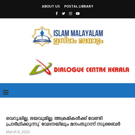
ABOUT US
POSTAL LIBRARY
വെറുപ്പില്ല, ഭയവുമില്ല; അക്രമികൾക്ക്​ വേണ്ടി
പ്രാർഥിക്കുന്നു’ വേദനയിലും മനംതുറന്ന്​ സുബൈർ
March 8, 2020