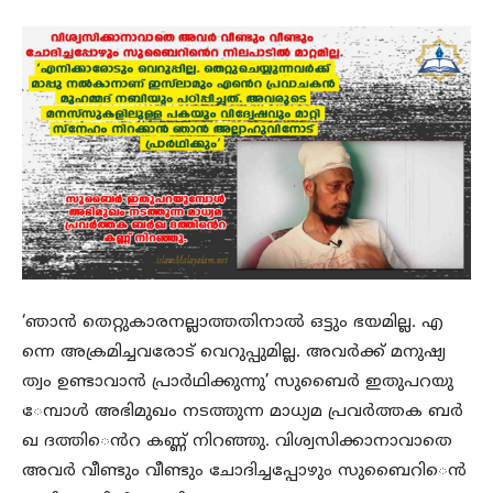
‘ഞാൻ തെറ്റുകാരനല്ലാത്തതിനാൽ ഒട്ടും ഭയമില്ല. എ
ന്നെ അക്രമിച്ചവരോട്​ വെറുപ്പുമില്ല. അവർക്ക് മനുഷ്യ
ത്വം ഉണ്ടാവാൻ പ്രാർഥിക്കുന്നു’ സുബൈർ ഇതുപറയു​
േമ്പാൾ അഭിമുഖം നടത്തുന്ന മാധ്യമ പ്രവർത്തക ബർ
ഖ ദത്തി​​െൻറ കണ്ണ്​ നിറഞ്ഞു. വിശ്വസിക്കാനാവാതെ
അവർ വീണ്ടും വീണ്ടും ചോദിച്ചപ്പോഴും സുബൈറി​​െൻ