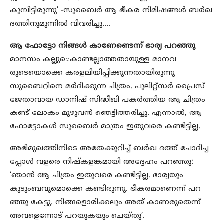
കുമ്പിട്ടിരുന്നു’ -സുബൈർ ആ ഭീകര നിമിഷങ്ങൾ ബർഖ
ദത്തിനുമുന്നിൽ വിവരിച്ചു….
ആ ഫോ​ട്ടോ നിങ്ങൾ കാണേണ്ടെന്ന്​ ഭാര്യ പറഞ്ഞു
മാനസം കല്ലു​െകാണ്ടല്ലാത്തതായുള്ള മാനവ
രുടെയൊക്കെ കരളലിയിപ്പിക്കുന്നതായിരുന്നു
സുബൈറിനെ മർദിക്കുന്ന ചിത്രം. പുലിറ്റ്​സർ പ്രൈസ്​
ജേതാവായ ഡാനിഷ്​ സിദ്ധീഖി പകർത്തിയ ആ ചിത്രം
കണ്ട്​ ലോകം മുഴുവൻ ഞെട്ടിത്തരിച്ചു. എന്നാൽ, ആ
ഫോ​ട്ടോകൾ സുബൈർ മാത്രം ഇതുവരെ കണ്ടിട്ടില്ല.
അഭിമുഖത്തിനിടെ അതേക്കുറിച്ച്​ ബർഖ ദത്ത്​ ചോദിച്ച
പ്പോൾ വളരെ നിഷ്​കളങ്കമായി അദ്ദേഹം പറഞ്ഞു:
‘ഞാന്‍ ആ ചിത്രം ഇതുവരെ കണ്ടിട്ടില്ല. ഭാര്യയും
കുടുംബവുമൊക്കെ കണ്ടിരുന്നു. ഭീകരമാണെന്ന് പറ
ഞ്ഞു കേട്ടു. നിങ്ങളൊരിക്കലും അത് കാണരുതെന്ന്
അവളെന്നോട് പറയുകയും ചെയ്തു’.