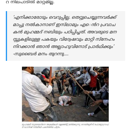
റ നിലപാടിൽ മാറ്റമില്ല.
‘എനിക്കാരോടും വെറുപ്പില്ല. തെറ്റുചെയ്യുന്നവർക്ക്​
മാപ്പു നൽകാനാണ് ഇസ്​ലാമും എ​​െൻറ പ്രവാച
കൻ മുഹമ്മദ് നബിയും പഠിപ്പിച്ചത്. അവരുടെ മന
സ്സുകളിലുള്ള പകയും വിദ്വേഷവും മാറ്റി സ്‌നേഹം
നിറക്കാൻ ഞാൻ അല്ലാഹുവിനോട് പ്രാർഥിക്കും’
-സുബൈർ മനം തുറന്നു….