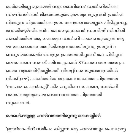
ഓർമയില്ലേ മുഹമ്മദ് സുബൈറിനെ? ഡല്‍ഹിയിലെ
സംഘ്​പരിവാർ ഭീകരതയുടെ ക്രൗര്യം മുഴുവൻ പ്രതിഫ
ലിക്കുന്ന ചിത്രത്തിലെ ഇര. കണ്ടാവെയെല്ലാം പിടിച്ചുലച്ച,
റോയിട്ടേഴ്‌സി​​െൻറ ഫോട്ടോഗ്രാഫര്‍ ഡാനിഷ്​ സിദ്ധീഖി
പകര്‍ത്തിയ ആ ഫോ​ട്ടോ ഡൽഹി വംശഹത്യയുടെ ആ
ഴം ലോകത്തെ അറിയിക്കുന്നതായിരുന്നു. ഇരുമ്പ്​ ദ
ണ്ഡും മരക്കഷ്​ണങ്ങളും ഉപയോഗിച്ചാണ്​​ പേ പിടിച്ചവ
രെ പോലെ സംഘ്​പരിവാറുകാർ 37കാരനായ അദ്ദേഹ
ത്തെ വളഞ്ഞിട്ട്​തല്ലിയത്​. വിയറ്റ്‌നാം യുദ്ധവേളയിൽ
നിക്ക് ഊട്ട്​ പകർത്തിയ മറക്കാനാകാത്ത ചിത്രമായ
‘നാപാം പെൺകുട്ടി’ കിം ഫുകിനെ പോലെ, ഡൽഹി
വംശഹത്യയുടെ മറക്കാനാവാത്ത ചിത്രമായി​
സുബൈർ.
മക്കൾക്കുള്ള ഹൽവയായിരുന്നു കൈയ്യിൽ
‘ഈദ്​ഗാഹിന്​ സമീപം കിട്ടുന്ന ആ ഹൽവയും പൊറോട്ട