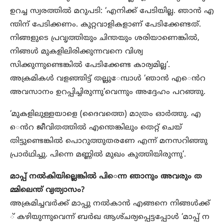
ഉറച്ച സ്വരത്തിൽ മറുപടി:​ ‘എനിക്ക് പേടിയില്ല. ഞാന്‍ എ
ന്തിന് പേടിക്കണം. കുറ്റവാളികളാണ് പേടിക്കേണ്ടത്.
നിങ്ങളുടെ പ്രവൃത്തിയും ചിന്തയും ശരിയാണെങ്കില്‍,
നിങ്ങള്‍ മുകളിലിരിക്കുന്നവനെ വിശ്വ
സിക്കുന്നുണ്ടെങ്കില്‍ പേടിക്കേണ്ട കാര്യമില്ല’.
അക്രമികൾ വളഞ്ഞിട്ട്​ തല്ലു​േമ്പാൾ ‘ഞാന്‍ എ​​െൻറ
അവസാനം ഉറപ്പിച്ചിരുന്നു’വെന്നും അദ്ദേഹം പറഞ്ഞു.
‘മുകളിലുള്ളയാളെ (ദൈവത്തെ) മാത്രം ഓര്‍ത്തു. എ​​
െൻറ ജീവിതത്തിൽ എന്തെങ്കിലും തെറ്റ്​ ചെയ്​
തിട്ടുണ്ടെങ്കിൽ പൊറുത്തുതരണേ എന്ന് മനസറിഞ്ഞു
പ്രാർഥിച്ചു. പിന്നെ മണ്ണിൽ മുഖം കുത്തിയിരുന്നു’.
മാപ്പ്​ നൽകിയില്ലെങ്കിൽ പി​െന്ന ഞാനും അവരും ത
മ്മിലെന്ത്​ വ്യത്യാസം?
അക്രമിച്ചവർക്ക്​ മാപ്പു നൽകാൻ എങ്ങനെ നിങ്ങൾക്ക്​
് കഴിയുന്നുവെന്ന്​ ബർഖ ആശ്​ചര്യപ്പെട്ടപ്പോൾ ‘മാപ്പ്​ ന