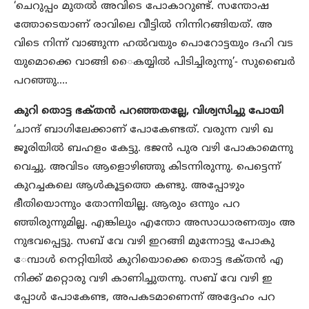
‘ചെറുപ്പം മുതൽ അവിടെ പോകാറുണ്ട്​. സന്തോഷ
ത്തോടെയാണ് രാവിലെ വീട്ടില്‍ നിന്നിറങ്ങിയത്. അ
വിടെ നിന്ന് വാങ്ങുന്ന ഹല്‍വയും പൊറോട്ടയും ദഹി വട
യുമൊക്കെ വാങ്ങി ​ൈകയ്യില്‍ പിടിച്ചിരുന്നു’- സുബൈര്‍
പറഞ്ഞു….
കുറി തൊട്ട ഭക്​തൻ പറഞ്ഞത​ല്ലേ, വിശ്വസിച്ചു പോയി
‘ചാന്ദ് ബാഗിലേക്കാണ് പോകേണ്ടത്. വരുന്ന വഴി ഖ
ജൂരിയില്‍ ബഹളം കേട്ടു. ഭജന്‍ പുര വഴി പോകാമെന്നു
വെച്ചു. അവിടം ആളൊഴിഞ്ഞു കിടന്നിരുന്നു. പെട്ടെന്ന്
കുറച്ചകലെ ആള്‍കൂട്ടത്തെ കണ്ടു. അപ്പോഴും
ഭീതിയൊന്നും തോന്നിയില്ല. ആരും ഒന്നും പറ
ഞ്ഞിരുന്നുമില്ല. എങ്കിലും എന്തോ അസാധാരണത്വം അ
നുഭവപ്പെട്ടു. സബ് വേ വഴി ഇറങ്ങി മുന്നോട്ടു പോകു​
േമ്പാൾ നെറ്റിയില്‍ കുറിയൊക്കെ തൊട്ട ഭക്​തൻ എ
നിക്ക്​ മറ്റൊരു വഴി കാണിച്ചുതന്നു. സബ് വേ വഴി ഇ
പ്പോള്‍ പോകേണ്ട, അപകടമാണെന്ന് അദ്ദേഹം പറ