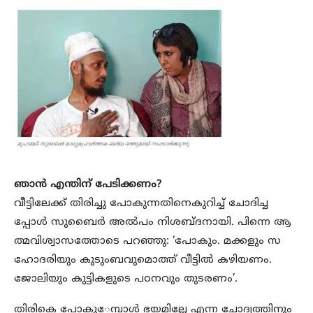
ഞാന്‍ എന്തിന് പേടിക്കണം?
വീട്ടിലേക്ക് തിരിച്ചു പോകുന്നതിനെകുറിച്ച്​ ചോദിച്ച
പ്പോൾ സുബൈർ അൽപം നിശബ്​ദനായി. പിന്നെ ആ
ത്മവിശ്വാസത്തോടെ പറഞ്ഞു: ‘പോകും. മക്കളും സ
ഹോദരിയും കുടുംബവുമൊത്ത്​ വീട്ടിൽ കഴിയണം.
ജോലിയും കുട്ടികളുടെ പഠനവും തുടരണം’.
തിരികെ പോകു​േമ്പാൾ ഭയമില്ലേ എന്ന ചോദ്യത്തിനും