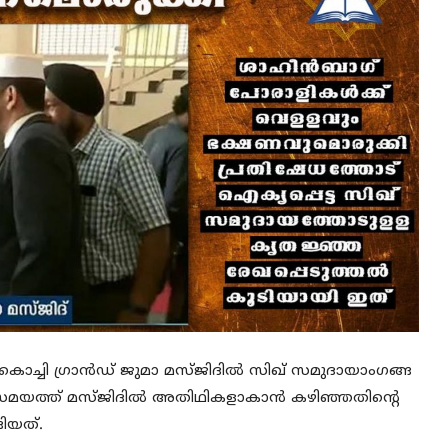
്ചി ഗ്രാൻഡ് ജുമാ മസ്ജിദില്‍ സിഖ് സമുദായാംഗങ്ങ
സമയത്ത് മസ്ജിദില്‍ അതിഥികളാകാന്‍ കഴിഞ്ഞതിന്റെ
ങിയത്.