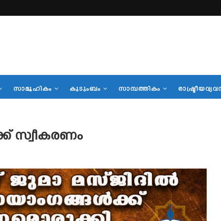
സാമൂഹികം
കുടുംബം
സാമ്പത്തികം
രാഷ്ട്രീയവ്യവ
ക്ക് സ്വീകരണം