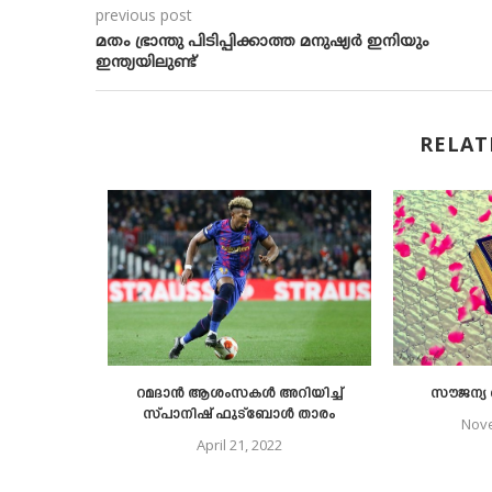
previous post
മതം ഭ്രാന്തു പിടിപ്പിക്കാത്ത മനുഷ്യര്‍ ഇനിയും
ഇന്ത്യയിലുണ്ട്
RELAT
്തി വീണ്ടും
റമദാൻ ആശംസകൾ അറിയിച്ച്
സൗജന്യ 
ീതം.
സ്പാനിഷ് ഫുട്ബോൾ താരം
Nove
021
April 21, 2022