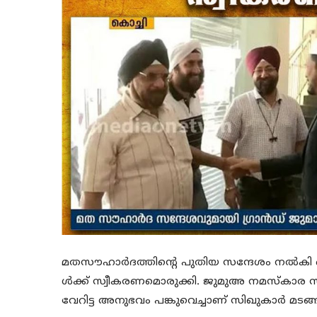
മതസൗഹാർദത്തിന്റെ പുതിയ സന്ദേശം നൽകി കൊച
ള്‍ക്ക് സ്വീകരണമൊരുക്കി. ജുമുഅ നമസ്കാര 
വേറിട്ട അനുഭവം പങ്കുവെച്ചാണ് സിഖുകാര്‍ മടങ്