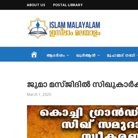
ABOUT US
POSTAL LIBRARY
HOME
ആദര്‍ശം
ഖുര്‍ആന്‍
മുഹമ്മദ് നബി
ജുമാ മസ്ജിദില്‍ സിഖുകാര്‍
March 1, 2020