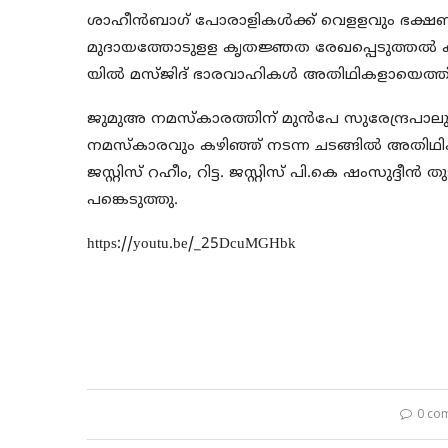
ശാഹീന്‍ബാഗ് പോരാളികള്‍ക്ക് വെളളവും ഭക്ഷണ
മുദായത്തോടുളള കൃതജ്ഞത രേഖപ്പെടുത്തല്‍ 
യില്‍ മസ്ജിദ് ഭാരവാഹികള്‍ അതിഥികളായെത്തിയ
ജുമുഅ നമസ്കാരത്തിന് മുന്‍പേ സുരേന്ദ്രപാ
നമസ്കാരവും കഴിഞ്ഞ് നടന്ന ചടങ്ങില്‍ അതിഥി
ജസ്റ്റിസ് റഹീം, റിട്ട. ജസ്റ്റിസ് പി.കെ ഷംസുദ്ദീന
പങ്കെടുത്തു.
https://youtu.be/_25DcuMGHbk
0 co