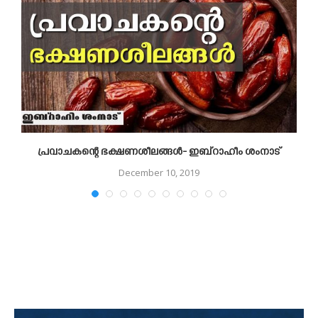
ചന
പ്രവാചകന്റെ ഭക്ഷണശീലങ്ങള്‍- ഇബ്‌റാഹീം ശംനാട്
December 10, 2019