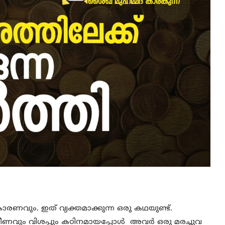
വും. ഇത് വ്യക്തമാക്കുന്ന ഒരു കഥയുണ്ട്.
ക്ഷീണവും വിശപ്പും കഠിനമായപ്പോൾ അവർ ഒരു മരച്ചുവ