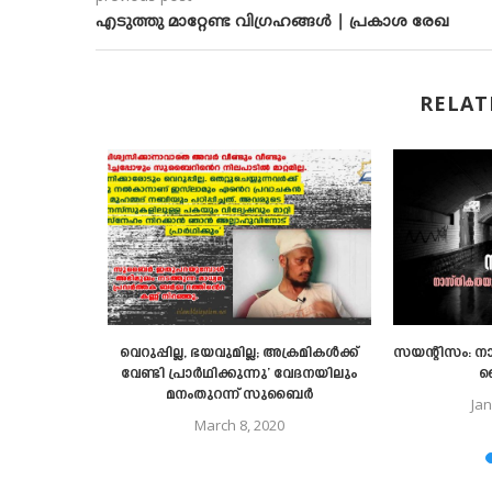
എടുത്തു മാറ്റേണ്ട വിഗ്രഹങ്ങൾ | പ്രകാശ രേഖ
RELAT
മാര്‍ ?
വെറുപ്പില്ല, ഭയവുമില്ല; അക്രമികൾക്ക്​
സയന്റിസം: ന
വേണ്ടി പ്രാർഥിക്കുന്നു’ വേദനയിലും
വ
9
മനംതുറന്ന്​ സുബൈർ
Jan
March 8, 2020