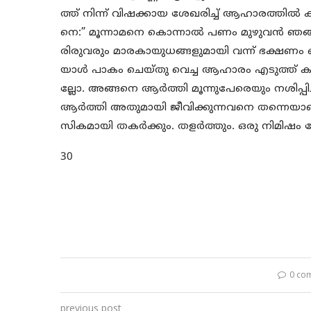
ത്ത് നിന്ന് വിഷക്കായ ശേഖരിച്ച് ആഹാരത്തിൽ 
നെ:” മൂന്നാമനെ കൊന്നാൽ പണം മുഴുവൻ ഞങ്ങള
രിരുവരും മാരകായുധങ്ങളുമായി വന്ന് ഭക്ഷണം ഒര
യാൾ പാകം ചെയ്തു വെച്ച ആഹാരം എടുത്ത് കഴിച്
ല്ലോ. അങ്ങനെ ആർത്തി മൂന്നുപേരെയും നശിപ്പിച്
ആർത്തി അതുമായി ജീവിക്കുന്നവനെ തന്നെയാണ് നശി
സികമായി തകർക്കും. തളർത്തും. ഒരു നിമിഷ
30
0 co
previous post