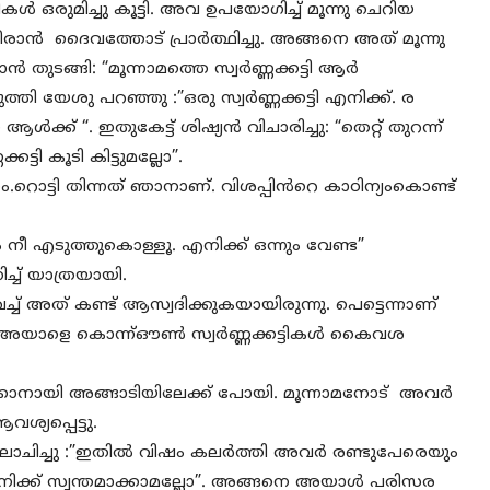
ുമിച്ചു കൂട്ടി. അവ ഉപയോഗിച്ച് മൂന്നു ചെറിയ
ീരാൻ ദൈവത്തോട് പ്രാർത്ഥിച്ചു. അങ്ങനെ അത് മൂന്നു
ൻ തുടങ്ങി: “മൂന്നാമത്തെ സ്വർണ്ണക്കട്ടി ആർ
്തി യേശു പറഞ്ഞു :”ഒരു സ്വർണ്ണക്കട്ടി എനിക്ക്. ര
ആൾക്ക് “. ഇതുകേട്ട് ശിഷ്യൻ വിചാരിച്ചു: “തെറ്റ് തുറന്ന്
കട്ടി കൂടി കിട്ടുമല്ലോ”.
ൊട്ടി തിന്നത് ഞാനാണ്. വിശപ്പിൻറെ കാഠിന്യംകൊണ്ട്
ം നീ എടുത്തുകൊള്ളൂ. എനിക്ക് ഒന്നും വേണ്ട”
്ച് യാത്രയായി.
്ച് അത് കണ്ട് ആസ്വദിക്കുകയായിരുന്നു. പെട്ടെന്നാണ്
ർ അയാളെ കൊന്ന്ഔൺ സ്വർണ്ണക്കട്ടികൾ കൈവശ
ാനായി അങ്ങാടിയിലേക്ക് പോയി. മൂന്നാമനോട് അവർ
ശ്യപ്പെട്ടു.
ോചിച്ചു :”ഇതിൽ വിഷം കലർത്തി അവർ രണ്ടുപേരെയും
നിക്ക് സ്വന്തമാക്കാമല്ലോ”. അങ്ങനെ അയാൾ പരിസര