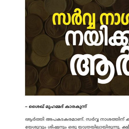
– ശൈഖ് മുഹമ്മദ് കാരകുന്ന്
ആർത്തി അപകടകരമാണ്. സർവ്വ നാശത്തിന് കാരണ
യേശുവും ശിഷ്യനും ഒരു യാത്രയിലായിരുന്നു. 