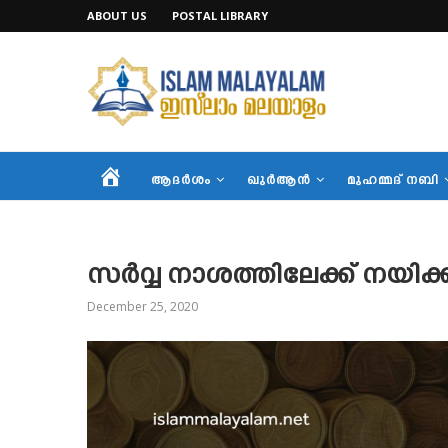
ABOUT US
POSTAL LIBRARY
HOME
ആദര്‍ശം
ഖുര്‍ആന്‍
മുഹമ്മദ് നബി
സർവ്വ നാശത്തിലേക്ക് നയിക്
December 25, 2020