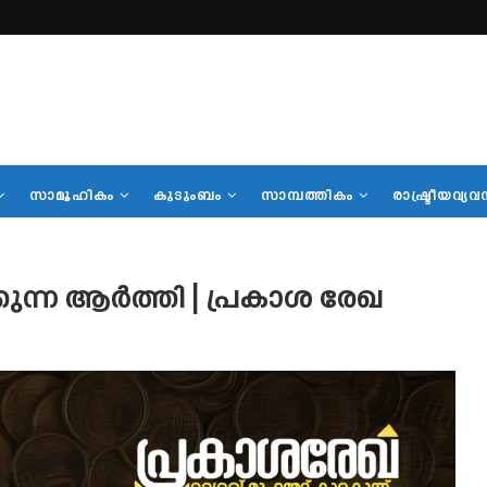
സാമൂഹികം
കുടുംബം
സാമ്പത്തികം
രാഷ്ട്രീയവ്യവ
കുന്ന ആർത്തി | പ്രകാശ രേഖ