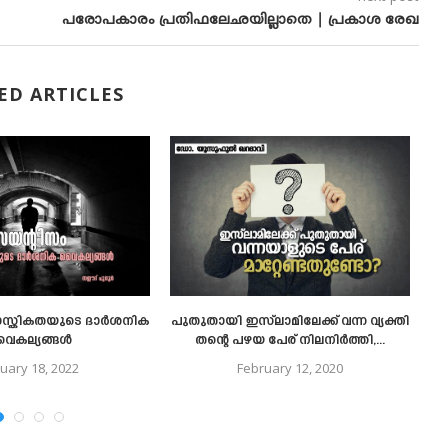
പരോപകാരം പ്രതിഫലേഛയില്ലാതെ | പ്രകാശ രേഖ
ED ARTICLES
ാസ്തികതയുടെ ദാർശനിക
പുതുതായി ഇസ്‌ലാമിലേക്ക് വന്ന വ്യക്തി
പ
ൈകല്യങ്ങൾ
തന്റെ പഴയ പേര് നിലനിര്‍ത്തി,...
uary 18, 2022
February 12, 2020