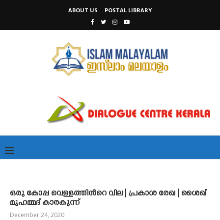
ABOUT US
POSTAL LIBRARY
ഒരു കോപ്പ വെള്ളത്തിൻറെ വില | പ്രകാശ രേഖ | ശൈഖ്
മുഹമ്മദ് കാരകുന്ന്
December 24, 2020