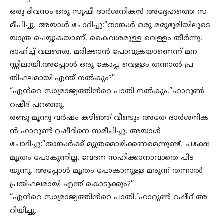
ഒരു ദിവസം ഒരു സൂഫീ ദാർശനികൻ അദ്ദേഹത്തെ സ
മീപിച്ചു. അയാൾ ചോദിച്ചു:”താങ്കൾ ഒരു മരുഭൂമിയിലൂടെ
യാത്ര ചെയ്യുകയാണ്. കൈവശമുള്ള വെള്ളം തീർന്നു.
ദാഹിച്ച് വലഞ്ഞു. മരിക്കാൻ പോവുകയാണെന്ന് മന
സ്സിലായി.അപ്പോൾ ഒരു കോപ്പ വെള്ളം തന്നാൽ പ്ര
തിഫലമായി എന്ത് നൽകും?”
“എൻറെ സാമ്രാജ്യത്തിൻറെ പാതി നൽകും.”ഹാറൂൺ
റഷീദ് പറഞ്ഞു.
രണ്ടു മൂന്നു വർഷം കഴിഞ്ഞ് വീണ്ടും അതേ ദാർശനിക
ൻ ഹാറൂൺ റഷീദിനെ സമീപിച്ചു. അയാൾ
ചോദിച്ചു:”താങ്കൾക്ക് മൂത്രമൊഴിക്കണമെന്നുണ്ട്. പക്ഷേ
മൂത്രം പോകുന്നില്ല. വേദന സഹിക്കാനാവാതെ പിട
യുന്നു. അപ്പോൾ മൂത്രം പോകാനുള്ള മരുന്ന് തന്നാൽ
പ്രതിഫലമായി എന്ത് കൊടുക്കും?”
“എൻറെ സാമ്രാജ്യത്തിൻറെ പാതി.”ഹാറൂൺ റഷീദ് അ
റിയിച്ചു.