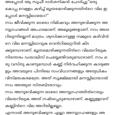
അപ്പോൾ ആ സൂഫീ ദാർശനികൻ ചോദിച്ചു:”ഒരു
കോപ്പ വെള്ളം കഴിച്ച് മൂത്രമൊഴിക്കുന്നതിൻറെ വില ഇ
പ്പോൾ മനസ്സിലായോ?”
നാം ജീവിക്കുന്ന ഓരോ നിമിഷവും അനുഭവിക്കുന്ന അ
നുഗ്രഹങ്ങൾ അപാരമാണ്. അമൂല്യങ്ങളാണ്. നാം അത
റിയുന്നില്ലെന്ന് മാത്രം. ശ്വസിക്കാനുള്ള നമ്മുടെ കഴിവിൻ
റെ വില മനസ്സിലാവുക വെൻറിലേറ്ററിൽ കിട
ക്കുമ്പോഴാണ്. മൂത്രമൊഴിക്കുന്നതിൻറെ വിലയറിയുക
നിരന്തരം ഡയാലിസ് ചെയ്യേണ്ടിവരുമ്പോഴാണ്. നാം ഒ
രു വസ്തു കാണുമ്പോൾ കണ്ണ് നിർവഹിക്കുന്ന കാര്യങ്ങ
ളും അവയുടെ പിന്നിലെ സംവിധാനങ്ങളും അത്യധികം
വിസ്മയകരമത്രേ. അത് സൂക്ഷ്മമായി മനസ്സിലായാൽ
നാം അത്ഭുത സ്തബ്ദരാവും.
നാം അനുഭവിക്കുന്ന ഓരോ അനുഗ്രഹത്തിൻറെയും
വിലയറിയുക അത് നഷ്ടപ്പെടുമ്പോഴാണ്. കണ്ണുള്ളവന്
കണ്ണിൻറെ വില അറിയില്ലല്ലോ.
എന്നാൽ അനുഭവിക്കുന്ന എല്ലാ അനുഗ്രഹങ്ങളും അ