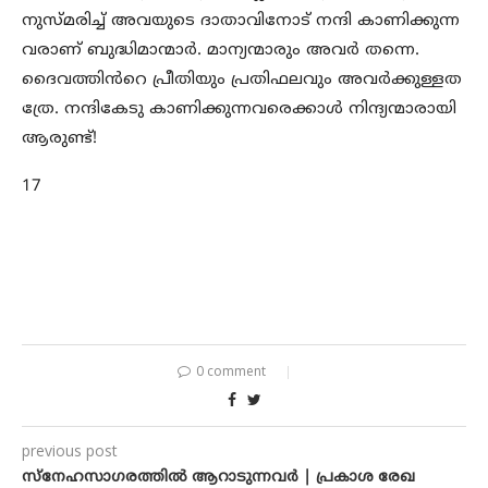
നുസ്മരിച്ച് അവയുടെ ദാതാവിനോട് നന്ദി കാണിക്കുന്ന
വരാണ് ബുദ്ധിമാന്മാർ. മാന്യന്മാരും അവർ തന്നെ.
ദൈവത്തിൻറെ പ്രീതിയും പ്രതിഫലവും അവർക്കുള്ളത
ത്രേ. നന്ദികേടു കാണിക്കുന്നവരെക്കാൾ നിന്ദ്യന്മാരായി
ആരുണ്ട്!
17
0 comment
previous post
സ്നേഹസാഗരത്തിൽ ആറാടുന്നവർ | പ്രകാശ രേഖ