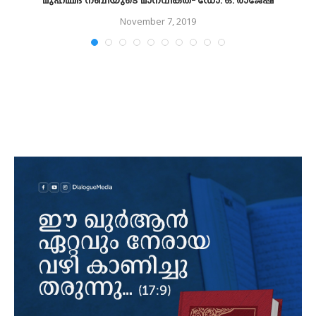
മുഹമ്മദ് നബിയുടെ മാനവികത- ഡോ. ഒ. രാജേഷ്
November 7, 2019