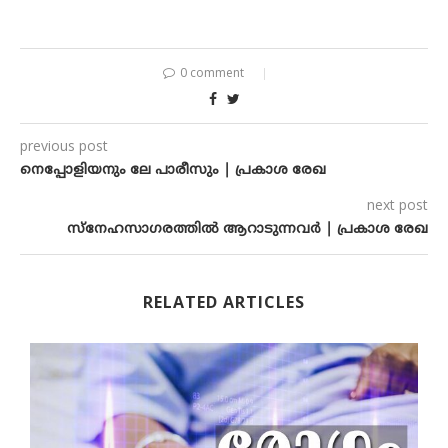
0 comment
previous post
നെപ്പോളിയനും ലേ പാരീസും | പ്രകാശ രേഖ
next post
സ്നേഹസാഗരത്തിൽ ആറാടുന്നവർ | പ്രകാശ രേഖ
RELATED ARTICLES