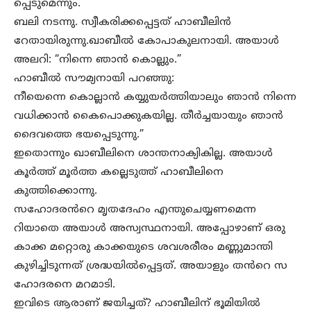
പ്പെടുമെന്നും.
ബലി നടന്നു. സ്വീകരിക്കപ്പെട്ടത് ഹാബീലിൻ
റേതായിരുന്നു.ഖാബീൽ കോപാകുലനായി. അയാൾ
അലറി: “നിന്നെ ഞാൻ കൊല്ലും.”
ഹാബീൽ സൗമ്യനായി പറഞ്ഞു:
നീയെന്നെ കൊല്ലാൻ കയ്യുയർത്തിയാലും ഞാൻ നിന്നെ
വധിക്കാൻ കൈപൊക്കുകയില്ല. തീർച്ചയായും ഞാൻ
ദൈവത്തെ ഭയപ്പെടുന്നു.”
ഇതൊന്നും ഖാബീലിനെ ശാന്തനാക്യികില്ല. അയാൾ
കൂർത്ത് മൂർത്ത കല്ലെടുത്ത് ഹാബീലിനെ
കുത്തിക്കൊന്നു.
സഹോദരൻറെ മൃതദേഹം എന്തുചെയ്യണമെന്ന
റിയാതെ അയാൾ അസ്വസ്ഥനായി. അപ്പോഴാണ് ഒരു
കാക്ക മറ്റൊരു കാക്കയുടെ ശവശരീരം മണ്ണുമാന്തി
കുഴിച്ചിടുന്നത് ശ്രദ്ധയിൽപ്പെട്ടത്. അയാളും തൻറെ സ
ഹോദരനെ മറമാടി.
ഇവിടെ ആരാണ് ജയിച്ചത്? ഹാബീലിന് ഭൂമിയിൽ