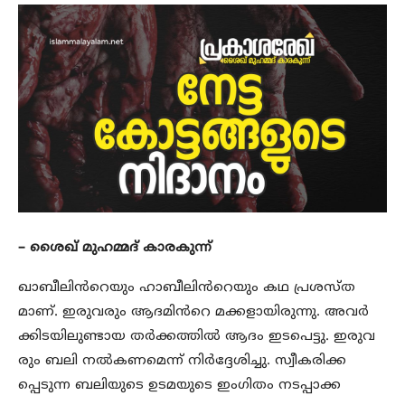
– ശൈഖ് മുഹമ്മദ് കാരകുന്ന്
ഖാബീലിൻറെയും ഹാബീലിൻറെയും കഥ പ്രശസ്ത
മാണ്. ഇരുവരും ആദമിൻറെ മക്കളായിരുന്നു. അവർ
ക്കിടയിലുണ്ടായ തർക്കത്തിൽ ആദം ഇടപെട്ടു. ഇരുവ
രും ബലി നൽകണമെന്ന് നിർദ്ദേശിച്ചു. സ്വീകരിക്ക
പ്പെടുന്ന ബലിയുടെ ഉടമയുടെ ഇംഗിതം നടപ്പാക്ക