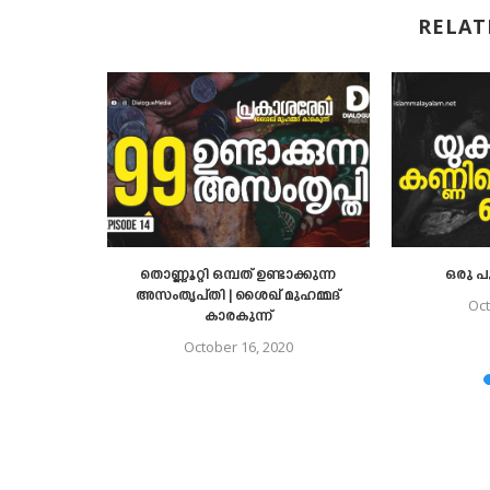
RELAT
്രപഞ്ചം
018
തൊണ്ണൂറ്റി ഒമ്പത് ഉണ്ടാക്കുന്ന
ഒരു പു
അസംതൃപ്തി | ശൈഖ് മുഹമ്മദ്
Oct
കാരകുന്ന്
October 16, 2020