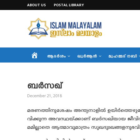
ABOUT US
POSTAL LIBRARY
HOME
ആദര്‍ശം
ഖുര്‍ആന്‍
മുഹമ്മദ് നബി
ബര്‍സഖ്
December 21, 2018
മരണത്തിനുശേഷം അന്ത്യനാളില്‍ ഉയിര്‍ത്തെഴു
വിക്കുന്ന അവസ്ഥയ്ക്കാണ് ബര്‍സഖിയായ ജീവിതം
മമില്ലാതെ ആത്മാവുമാത്രം സുഖദുഃഖങ്ങളനുഭവിച