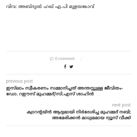
വിവ: അബ്ദുല്‍ ഹഖ് എ.പി മുളയങ്കാവ്
0 comment
previous post
ഇസ്‌ലാം സ്വീകരണം സമ്മാനിച്ചത് അന്തസ്സുള്ള ജീവിതം-
ഡോ. റഈസ് മുഹമ്മദ്/സി.എസ് ശാഹിന്‍
next post
ക്വാറന്റയ്ന്‍ ആദ്യമായി നിര്‍ദേശിച്ച മുഹമ്മദ് നബി;
അമേരിക്കന്‍ മാധ്യമമായ ന്യൂസ് വീക്ക്