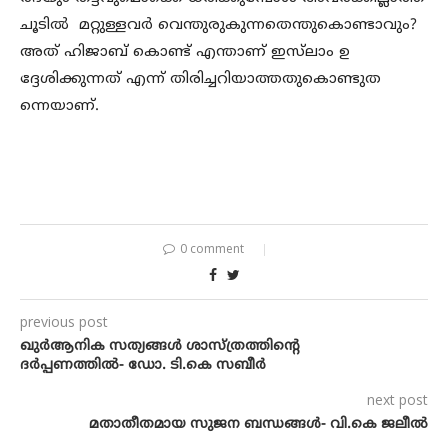
ചൂടില്‍ മറ്റുള്ളവര്‍ വെന്തുരുകുന്നതെന്തുകൊണ്ടാവും?
അത് ഹിജാബ് കൊണ്ട് എന്താണ് ഇസ്‌ലാം ഉ
ദ്ദേശിക്കുന്നത് എന്ന് തിരിച്ചറിയാത്തതുകൊണ്ടുത
ന്നെയാണ്.
0 comment
previous post
ഖുർആനിക സത്യങ്ങൾ ശാസ്ത്രത്തിന്റെ
ദർപ്പണത്തിൽ- ഡോ. ടി.കെ സബീർ
next post
മതാതീതമായ സുജന ബന്ധങ്ങള്‍- വി.കെ ജലീല്‍