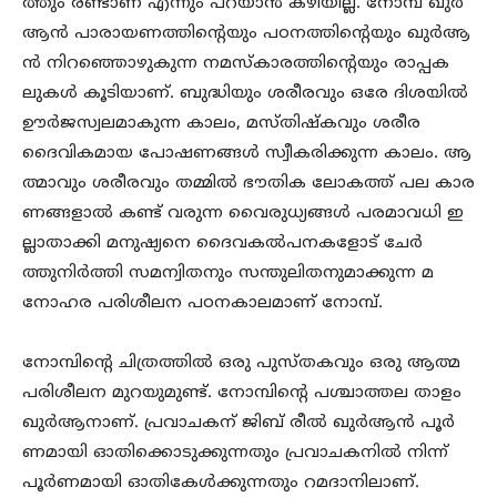
ത്തും രണ്ടാണ് എന്നും പറയാൻ കഴിയില്ല. നോമ്പ് ഖുർ
ആൻ പാരായണത്തിന്റെയും പഠനത്തിന്റെയും ഖുർആ
ൻ നിറഞ്ഞൊഴുകുന്ന നമസ്കാരത്തിന്റെയും രാപ്പക
ലുകൾ കൂടിയാണ്. ബുദ്ധിയും ശരീരവും ഒരേ ദിശയിൽ
ഊർജസ്വലമാകുന്ന കാലം, മസ്തിഷ്കവും ശരീര
ദൈവികമായ പോഷണങ്ങൾ സ്വീകരിക്കുന്ന കാലം. ആ
ത്മാവും ശരീരവും തമ്മിൽ ഭൗതിക ലോകത്ത് പല കാര
ണങ്ങളാൽ കണ്ട് വരുന്ന വൈരുധ്യങ്ങൾ പരമാവധി ഇ
ല്ലാതാക്കി മനുഷ്യനെ ദൈവകൽപനകളോട് ചേർ
ത്തുനിർത്തി സമന്വിതനും സന്തുലിതനുമാക്കുന്ന മ
നോഹര പരിശീലന പഠനകാലമാണ് നോമ്പ്.
നോമ്പിന്റെ ചിത്രത്തിൽ ഒരു പുസ്തകവും ഒരു ആത്മ
പരിശീലന മുറയുമുണ്ട്. നോമ്പിന്റെ പശ്ചാത്തല താളം
ഖുർആനാണ്. പ്രവാചകന് ജിബ് രീൽ ഖുർആൻ പൂർ
ണമായി ഓതിക്കൊടുക്കുന്നതും പ്രവാചകനിൽ നിന്ന്
പൂർണമായി ഓതികേൾക്കുന്നതും റമദാനിലാണ്.