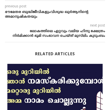
previous post
ഭൗമേതര ബുദ്ധിജീവികളുംവിശുദ്ധ ഖുർആനിന്റെ
അമാനുഷികതയും
next post
ലോകത്തിലെ ഏറ്റവും വലിയ ഹിന്ദു ക്ഷേത്രം
നിർമിക്കാൻ ഭൂമി സംഭാവന ചെയ്ത് മുസ്‌ലിം കുടുംബം
RELATED ARTICLES