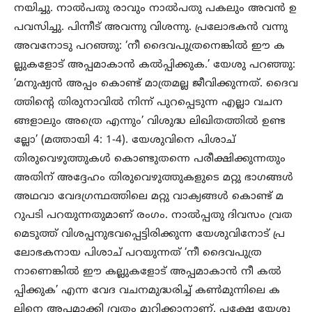
നയിച്ചു. നാൽപതു രാവും നാൽപതു പകലും അവൻ ഉ
പവസിച്ചു. പിന്നീട് അവന്നു വിശന്നു. പ്രലോഭകൻ വന്നു
അവനോടു പറഞ്ഞു: ‘നീ ദൈവപുത്രനെങ്കിൽ ഈ ക
ല്ലുകളോട് അപ്പമാകാൻ കൽപ്പിക്കുക.’ യേശു പറഞ്ഞു:
‘മനുഷ്യൻ അപ്പം കൊണ്ട് മാത്രമല്ല ജീവിക്കുന്നത്. ദൈവ
ത്തിന്റെ തിരുനാവിൽ നിന്ന് പുറപ്പെടുന്ന എല്ലാ വചന
ങ്ങളാലും അത്രെ എന്നും’ വിശുദ്ധ ലിഖിതത്തിൽ ഉണ്ട
ല്ലോ’ (മത്തായി 4: 1-4). യേശുവിനെ പിശാച്
തിരുവെഴുത്തുകൾ കൊണ്ടുതന്നെ പരീക്ഷിക്കുന്നതും
അതിന് അദ്ദേഹം തിരുവെഴുത്തുകളുടെ മറ്റു ഭാഗങ്ങൾ
അഥവാ വേദഗ്രന്ഥത്തിലെ മറ്റു വാക്യങ്ങൾ കൊണ്ട് മ
റുപടി പറയുന്നതുമാണ് രംഗം. നാൽപ്പതു ദിവസം വ്രത
മെടുത്ത് വിശപ്പനുഭവപ്പെട്ടിരിക്കുന്ന യേശുവിനോട് പ്ര
ലോഭകനായ പിശാച് പറയുന്നത് ‘നീ ദൈവപുത്ര
നാണെങ്കിൽ ഈ കല്ലുകളോട് അപ്പമാകാൻ നീ കൽ
പ്പിക്കുക’ എന്ന വേദ വചനമുദ്ധരിച്ച് കൺമുന്നിലെ ക
ല്ലിനെ അപമാക്കി വ്രതം മുറിക്കാനാണ്. പക്ഷേ യേശു