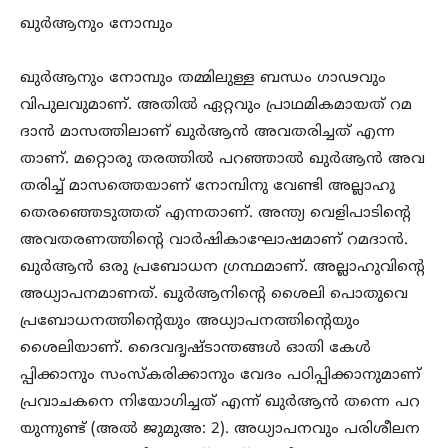
ഖുർആനും നോമ്പും
ഖുർആനും നോമ്പും തമ്മിലുള്ള ബന്ധം ഗാഢവും
വിപുലവുമാണ്. അതിൽ ഏറ്റവും പ്രാഥമികമായത് റമ
ദാൻ മാസത്തിലാണ് ഖുർആൻ അവതരിച്ചത് എന്ന
താണ്. മറ്റൊരു തരത്തിൽ പറഞ്ഞാൽ ഖുർആൻ അവ
തരിച്ച് മാസത്തെയാണ് നോമ്പിനു വേണ്ടി അല്ലാഹു
തെരഞ്ഞെടുത്തത് എന്നതാണ്. അന്ത്യ വെളിപാടിന്റെ
അവതരണത്തിന്റെ വാർഷികാഘോഷമാണ് റമദാൻ.
ഖുർആൻ ഒരു പ്രബോധന ഗ്രന്ഥമാണ്. അല്ലാഹുവിന്റെ
അധ്യാപനമാണത്. ഖുർആനിന്റെ ശൈലി പൊതുവെ
പ്രബോധനത്തിന്റെയും അധ്യാപനത്തിന്റെയും
ശൈലിയാണ്. ദൈവദൃഷ്ടാന്തങ്ങൾ ഓതി കേൾ
പ്പിക്കാനും സംസ്കരിക്കാനും വേദം പഠിപ്പിക്കാനുമാണ്
പ്രവാചകനെ നിയോഗിച്ചത് എന്ന് ഖുർആൻ തന്നെ പറ
യുന്നുണ്ട് (അൽ ജുമുഅ: 2). അധ്യാപനവും പരിശീലന