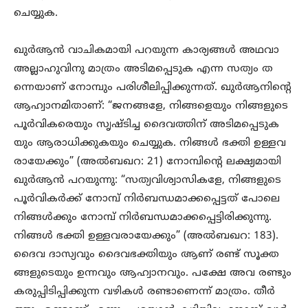
ചെയ്യുക.
ഖുർആൻ വാചികമായി പറയുന്ന കാര്യങ്ങൾ അഥവാ
അല്ലാഹുവിനു മാത്രം അടിമപ്പെടുക എന്ന സത്യം ത
ന്നെയാണ് നോമ്പും പരിശീലിപ്പിക്കുന്നത്. ഖുർആനിന്റെ
ആഹ്വാനമിതാണ്: “ജനങ്ങളേ, നിങ്ങളെയും നിങ്ങളുടെ
പൂർവികരെയും സൃഷ്ടിച്ച ദൈവത്തിന് അടിമപ്പെടുക
യും ആരാധിക്കുകയും ചെയ്യുക. നിങ്ങൾ ഭക്തി ഉള്ളവ
രായേക്കും” (അൽബഖറ: 21) നോമ്പിന്റെ ലക്ഷ്യമായി
ഖുർആൻ പറയുന്നു: “സത്യവിശ്വാസികളേ, നിങ്ങളുടെ
പൂർവികർക്ക് നോമ്പ് നിർബന്ധമാക്കപ്പെട്ടത് പോലെ
നിങ്ങൾക്കും നോമ്പ് നിർബന്ധമാക്കപ്പെട്ടിരിക്കുന്നു.
നിങ്ങൾ ഭക്തി ഉള്ളവരായേക്കും” (അൽബഖറ: 183).
ദൈവ ദാസ്യവും ദൈവഭക്തിയും ആണ് രണ്ട് സൂക്ത
ങ്ങളുടെയും ഉന്നവും ആഹ്വാനവും. പക്ഷേ അവ രണ്ടും
കരുപ്പിടിപ്പിക്കുന്ന വഴികൾ രണ്ടാണെന്ന് മാത്രം. തീർ