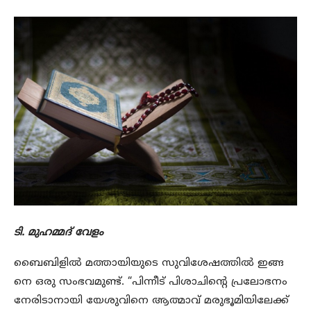
ടി. മുഹമ്മദ് വേളം
ബൈബിളിൽ മത്തായിയുടെ സുവിശേഷത്തിൽ ഇങ്ങ
നെ ഒരു സംഭവമുണ്ട്. “പിന്നീട് പിശാചിന്റെ പ്രലോഭനം
നേരിടാനായി യേശുവിനെ ആത്മാവ് മരുഭൂമിയിലേക്ക്