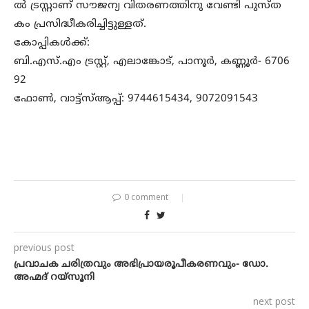
ല്‍ ട്രസ്റ്റാണ് സൗജന്യ വിതരണത്തിനു വേണ്ടി പുസ്ത
കം പ്രസിദ്ധീകരിച്ചിട്ടുള്ളത്.
കോപ്പികള്‍ക്ക്:
ബി.എസ്.എം ട്രസ്റ്റ്, എലാങ്കോട്, പാനൂര്‍, കണ്ണൂര്‍- 6706
92
ഫോണ്‍, വാട്ട്‌സ്ആപ്പ്: 9744615434, 9072091543
0 comment
previous post
പ്രവാചക ചരിത്രവും അഭിപ്രായരൂപീകരണവും- ഡോ.
അഹ്മദ് റയ്‌സൂനി
next post