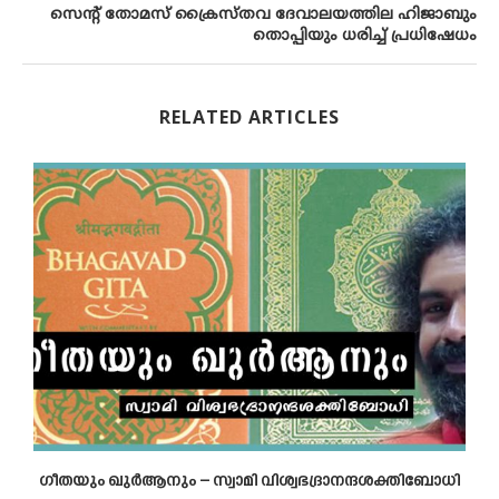
സെന്റ് തോമസ് ക്രൈസ്തവ ദേവാലയത്തില ഹിജാബും
തൊപ്പിയും ധരിച്ച് പ്രധിഷേധം
RELATED ARTICLES
ഗീതയും ഖുര്‍ആനും – സ്വാമി വിശ്വഭദ്രാനന്ദശക്തിബോധി