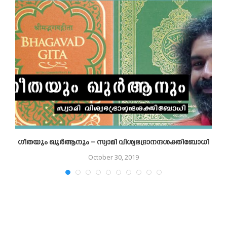
ഗീതയും ഖുര്‍ആനും – സ്വാമി വിശ്വഭദ്രാനന്ദശക്തിബോധി
October 30, 2019