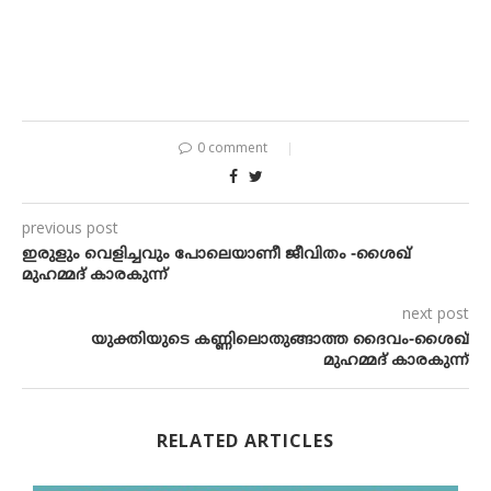
0 comment
previous post
ഇരുളും വെളിച്ചവും പോലെയാണീ ജീവിതം -ശൈഖ്
മുഹമ്മദ് കാരകുന്ന്
next post
യുക്തിയുടെ കണ്ണിലൊതുങ്ങാത്ത ദൈവം-ശൈഖ്
മുഹമ്മദ് കാരകുന്ന്
RELATED ARTICLES