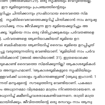
ിയാണ്’ (അല്‍ബഖറ:29). ഒരു സൃഷ്ടിയും വെറുതെയല്ല.
 ഈ ഭൂമിയുടെയും പ്രപഞ്ചത്തിന്റെയും
്കുറിച്ചും ചിന്തിക്കാനും സ്രഷ്ടാവായ ദൈവത്തെ സ്മ
‍റെ സൃഷ്ടിവൈഭവത്തെക്കുറിച്ച് ചിന്തിക്കാന്‍ നാം മനുഷ്യ
ാധിക്കൂ. നാം ജീവിക്കുന്ന ഈ ഭൂമിയെക്കുറിച്ചും അ
ുനോക്കൂ. ‘ഭൂമിയെ നാം ഒരു വിരിപ്പാക്കുകയും പര്‍വതങ്ങളെ
). പര്‍വതങ്ങളെ ആണിയാക്കിയത് ഭൂമിയെ ഉറ
തില്‍ ബലിഷ്ടമായ ആണിയടിച്ച് ദൈവം ഭൂമിയെ ഉറപ്പിച്ചത്
ു വരുത്തുന്നതിനു വേണ്ടിയാണ്. ‘ഭൂമിയില്‍ നാം പര്‍വ
ിരിക്കാന്‍’ (അല്‍ അമ്പിയാഅ്: 31). ഇത്രയൊക്കെ
്തുകൊണ്ട് ദൈവത്തെ സ്മരിക്കുന്നില്ല? ആകാശഭൂമികള്‍
്തായ അനുഗ്രഹമാണ്. ‘ആകാശഭൂമികളുടെ സൃഷ്ടിയിലും
ള്ളവര്‍ക്ക് ധാരാളം ദൃഷ്ടാന്തങ്ങളുണ്ട്’ (ആലു ഇംറാന്‍: 1
്കുന്നത് മനുഷ്യന്റെ സൗഖ്യത്തിനു വേണ്ടിയാണ്. പകലോ
ജീവിതം അധ്വാനമോ വിശ്രമമോ മാത്രം നിറഞ്ഞതായേനേ. ഒ
്വാനിച്ച് ക്ഷീണിച്ചവശരാകേണ്ടിവന്നേനേ. രാത്രി മാത്ര
്തിലായിരിക്കും. ജീവിതത്തിന്റെ ഒരു രസവും നാം ആസ്വ