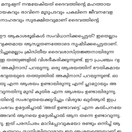
ക്കി മനുഷ്യന് നന്മയേകിയത് ദൈവത്തിന്‍റെ മഹത്തായ
ാന്തിദായകവും രാവിനെ മൂടുപടവും പകലിനെ ജീവനവേള
്ര മനോഹരവും സുരക്ഷിതവുമാണ് ദൈവത്തിന്‍റെ
ഈ ആകാശഭൂമികള്‍ സംവിധാനിക്കപ്പെട്ടത്? ഇതെല്ലാം
വ്യക്തമായ ആസൂത്രണത്തോടെ സൃഷ്ടിക്കപ്പെട്ടതാണ്.
ച്ചുമെല്ലാം ക്രിസ്തീയ ദൈവശാസ്ത്രജ്ഞനായിരുന്ന
തത്ത്വങ്ങളില്‍ വിശദീകരിക്കുന്നുണ്ട്. ഈ പ്രപഞ്ചം വ്യ
് അക്വിനാസ് പറയുന്നു. ഒരു ആശയത്തിന് ഭൗതികമായ
്യതയുടെ തത്ത്വത്തില്‍ അക്വിനാസ് പറയുന്നുണ്ട്. ഓ
്തു എന്ന ആശയം ഉണ്ടായിരുന്നു എന്ന് പ്ലാറ്റോയും അ
്ടാവുന്നതിനു മുമ്പ് കുതിര എന്ന ആശയം ഉണ്ടായിരുന്നു.
 സംഭവ്യതയെക്കുറിച്ചും വിശുദ്ധ ഖുര്‍ആന്‍ ഇപ്ര
സംഭവം ഉദ്ദേശിച്ചാല്‍ ‘അത് ഉണ്ടാവട്ടെ’ എന്ന കല്‍പനയേ
. അവന്‍ ആനയെ ഉദ്ദേശിച്ചാല്‍ ആന തന്നെ ഉണ്ടാവുന്നു.
്നു. ഇത് പരസ്പരം മാറിപ്പോവുകയോ രണ്ടും ഒന്നിച്ച് ആ
ന്‍റെ കൃത്യവും സുനിശ്ചിതവുമായ ഈ ആശയത്തെയാണ് ഇ