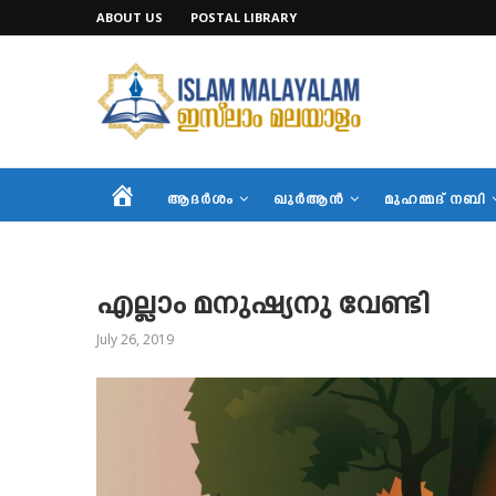
ABOUT US
POSTAL LIBRARY
HOME
ആദര്‍ശം
ഖുര്‍ആന്‍
മുഹമ്മദ് നബി
എല്ലാം മനുഷ്യനു വേണ്ടി
July 26, 2019