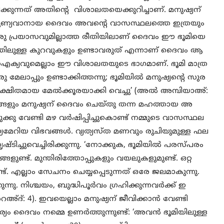
്പിക്കുന്നത് അതിന്റെ വിശാലതയെക്കുറിച്ചാണ്. മനുഷ്യന്
ാരുണ്യവാനായ ദൈവം അവന്റെ വാസസ്ഥലത്തെ ഇത്രയും
ൊരു പ്രയാസവുമില്ലാത്ത രീതിയിലാണ് ദൈവം ഈ ഭൂമിയെ
ിധത്തിലുള്ള കുറവുകളും ഉണ്ടാവരുത് എന്നാണ് ദൈവം ആ
വും ഐക്യവുമെല്ലാം ഈ വിശാലതയുടെ ഭാഗമാണ്. ഭൂമി മാത്ര
േലാപ്പും ഉണ്ടാക്കിത്തന്നു; ഭൂമിയില്‍ മനുഷ്യന്റെ സുര
്ഷിതമായ മേല്‍ക്കൂരയാക്കി വെച്ചു’ (അല്‍ അമ്പിയാഅ്:
ങ്ങളും മനുഷ്യന് ദൈവം ചെയ്തു തന്ന മഹത്തായ അ
ു വേണ്ടി മഴ വര്‍ഷിപ്പിച്ചുകൊണ്ട് നമ്മുടെ വാസസ്ഥല
്യമേറിയ വിഭവങ്ങള്‍. വ്യത്യസ്ത മണവും രുചിയുമുള്ള ഫല
്ടിച്ചുവെച്ചിരിക്കുന്നു. ‘നോക്കുക, ഭൂമിയില്‍ പരസ്പരം
നങ്ങളുണ്ട്. മുന്തിരിത്തോപ്പുകളും വയലുകളുമുണ്ട്. ഒറ്റ
ട്. എല്ലാം സേചനം ചെയ്യപ്പെടുന്നത് ഒരേ ജലമാകുന്നു.
നു. നിശ്ചയം, ബുദ്ധിപൂര്‍വം ഗ്രഹിക്കുന്നവര്‍ക്ക് ഇ
അ്ദ്: 4). ഇവയെല്ലാം മനുഷ്യന് ജീവിക്കാന്‍ വേണ്ടി
ം ദൈവം നമ്മെ ഉണര്‍ത്തുന്നുണ്ട്: ‘അവന്‍ ഭൂമിയിലുള്ള