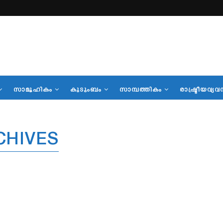
സാമൂഹികം
കുടുംബം
സാമ്പത്തികം
രാഷ്ട്രീയവ്യവ
CHIVES