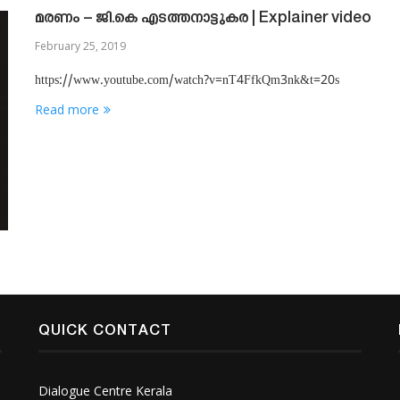
മരണം – ജി.കെ എടത്തനാട്ടുകര | Explainer video
February 25, 2019
https://www.youtube.com/watch?v=nT4FfkQm3nk&t=20s
Read more
QUICK CONTACT
Dialogue Centre Kerala