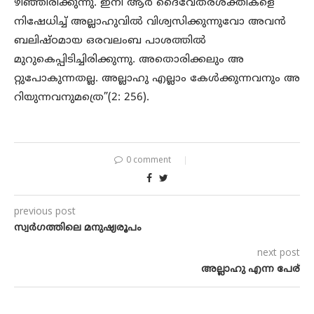
ഴിഞ്ഞിരിക്കുന്നു. ഇനി ആർ ദൈവേതരശക്തികളെ
നിഷേധിച്ച് അല്ലാഹുവിൽ വിശ്വസിക്കുന്നുവോ അവൻ
ബലിഷ്ഠമായ ഒരവലംബ പാശത്തിൽ
മുറുകെപ്പിടിച്ചിരിക്കുന്നു. അതൊരിക്കലും അ
റ്റുപോകുന്നതല്ല. അല്ലാഹു എല്ലാം കേൾക്കുന്നവനും അ
റിയുന്നവനുമത്രെ”(2: 256).
0 comment
previous post
സ്വർഗത്തിലെ മനുഷ്യരൂപം
next post
അല്ലാഹു എന്ന പേര്