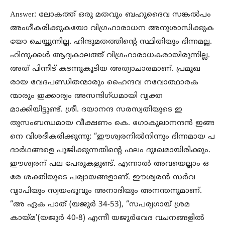
Answer: ലോകത്ത് ഒരു മതവും ബഹുദൈവ സങ്കൽപം
അംഗീകരിക്കുകയോ വിഗ്രഹാരാധന അനുശാസിക്കുക
യോ ചെയ്യുന്നില്ല. ഹിന്ദുമതത്തിന്റെ സ്ഥിതിയും ഭിന്നമല്ല.
ഹിന്ദുക്കൾ ആദ്യകാലത്ത് വിഗ്രഹാരാധകരായിരുന്നില്ല.
അത് പിന്നീട് കടന്നുകൂടിയ അത്യാചാരമാണ്. പ്രമുഖ
രായ വേദപണ്ഡിതന്മാരും ഹൈന്ദവ നവോത്ഥാരക
ന്മാരും ഇക്കാര്യം അസന്ദിഗ്ധമായി വ്യക്ത
മാക്കിയിട്ടുണ്ട്. ശ്രീ. ദയാനന്ദ സരസ്വതിയുടെ ഇ
തുസംബന്ധമായ വീക്ഷണം കെ. ഗോകുലാനന്ദൻ ഇങ്ങ
നെ വിശദീകരിക്കുന്നു: “ഈശ്വരനിൽനിന്നും ഭിന്നമായ പ
ദാർഥങ്ങളെ പൂജിക്കുന്നതിന്റെ ഫലം ദുഃഖമായിരിക്കും.
ഈശ്വരന് പല പേരുകളുണ്ട്. എന്നാൽ അവയെല്ലാം ഒ
രേ ശക്തിയുടെ പര്യായങ്ങളാണ്. ഈശ്വരൻ സർവ
വ്യാപിയും സ്വയംഭൂവും അനാദിയും അനന്തനുമാണ്.
“അ ഏക പാത് (യജുർ 34-53), “സപര്യഗായ് ശ്രമ
കായ്മ'(യജുർ 40-8) എന്നീ യജുർവേദ വചനങ്ങളിൽ