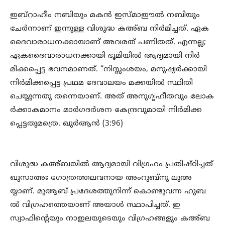
ഇബ്റാഹീം നബിയും മകൻ ഇസ്മാഈൽ നബിയും
ചേർന്നാണ് ഇന്നുള്ള വിശുദ്ധ കഅ്ബ നിർമിച്ചത്. ഏക
ദൈവാരാധനക്കായാണ് അവരത് പണിതത്. എന്നല്ല;
ഏകദൈവാരാധനക്കായി ഭൂമിയിൽ ആദ്യമായി നിർ
മിക്കപ്പെട്ട ഭവനമാണത്. “നിസ്സംശയം, മനുഷ്യർക്കായി
നിർമിക്കപ്പെട്ട പ്രഥമ ദേവാലയം മക്കയിൽ സ്ഥിതി
ചെയ്യുന്നതു തന്നെയാണ്. അത് അനുഗൃഹീതവും ലോക
ർക്കാകമാനം മാർഗദർശന കേന്ദ്രവുമായി നിർമിക്ക
പ്പെട്ടതുമത്രെ. ഖുർആൻ (3:96)
വിശുദ്ധ കഅ്ബയിൽ ആദ്യമായി വിഗ്രഹം പ്രതിഷ്ഠിച്ചത്
ഖുസാഅഃ ഗോത്രത്തലവനായ അംറുബ്നു ലുഅ
യ്യാണ്. മുആബ് പ്രദേശത്തുനിന്ന് കൊണ്ടുവന്ന ഹുബ
ൽ വിഗ്രഹത്തെയാണ് അയാൾ സ്ഥാപിച്ചത്. ഇ
സ്വാഫിന്റെയും നാഇലയുടെയും വിഗ്രഹങ്ങളും കഅ്ബ