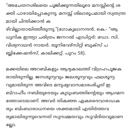
“അചേതനശിലയെ പൂജിക്കുന്നതിലൂടെ മനസ്സിന്റെ ശ
ക്തി പാഴായിപ്പോകുന്നു. മനസ്സ് ശിലാരൂപമായി സ്വതന്ത്ര
മായി ചിന്തിക്കാൻ ക
ഴിവില്ലാതായിത്തീരുന്നു.”(ഗോകുലാനന്ദൻ. കെ.- “ആ
ധുനിക ഇന്ത്യാ ചരിത്രം ജനറൽ എഡിറ്റർ: ഡോ. സി.
വിശ്വനാഥൻ നായർ. യൂനിവേഴ്സിറ്റി ബുക്സ് പ
ബ്ലിക്കേഷൻസ്, കാലിക്കറ്റ്. പുറം 58).
മക്കയിലെ അറബികളും ആദ്യകാലത്ത് വിഗ്രഹപൂജക
രായിരുന്നില്ല. ജനശൂന്യവും ജലശൂന്യവും ഫലശൂന്യ
വുമായിരുന്ന അവിടെ മനുഷ്യവാസമാരംഭിച്ചത് ഇ
ബ്റാഹീം നബിയുടെയും കുടുംബത്തിന്റെയും ആഗമന
ത്തോടെയാണ്. അവർ തികഞ്ഞ ഏകദൈവാരാധക
രും ബിംബാരാധനയെ ശക്തമായി എതിർത്തവ
രുമായിരുന്നുവെന്നത് സുസമ്മതവും സുവിദിതവുമാണ
ല്ലോ.