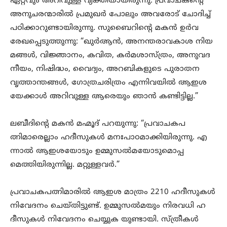
ഏറ്റവും അറിവുള്ള വ്യക്തിയായിരുന്നു. പ്രവാചകന്റെ
അനുചരന്മാരിൽ പ്രമുഖർ പോലും അവരോട് ചോദിച്ച്
പഠിക്കാറുണ്ടായിരുന്നു. സുബൈറിന്റെ മകൻ ഉർവ
രേഖപ്പെടുത്തുന്നു: “ഖുർആൻ, അനന്തരാവകാശ നിയ
മങ്ങൾ, വിജ്ഞാനം, കവിത, കർമശാസ്ത്രം, അനുവദ
നീയം, നിഷിദ്ധം, വൈദ്യം, അറബികളുടെ പുരാതന
വൃത്താന്തങ്ങൾ, ഗോത്രചരിത്രം എന്നിവയിൽ ആഇശ
യേക്കാൾ അറിവുള്ള ആരെയും ഞാൻ കണ്ടിട്ടില്ല.”
ലബീദിന്റെ മകൻ മഹ്മൂദ് പറയുന്നു: “പ്രവാചകപ
ത്നിമാരെല്ലാം ഹദീസുകൾ മനഃപാഠമാക്കിയിരുന്നു. എ
ന്നാൽ ആഇശയോടും ഉമ്മുസൽമയോടുമൊപ്പ
മെത്തിയിരുന്നില്ല. മറ്റുള്ളവർ.”
പ്രവാചകപത്നിമാരിൽ ആഇശ മാത്രം 2210 ഹദീസുകൾ
നിവേദനം ചെയ്തിട്ടുണ്ട്. ഉമ്മുസൽമയും നിരവധി ഹ
ദീസുകൾ നിവേദനം ചെയ്യുക യുണ്ടായി. സ്ത്രീകൾ