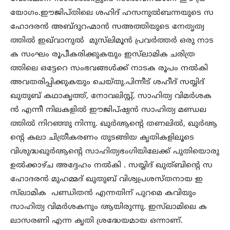
യോഗം.ഈജിപ്തിലെ ശഹിദ് ഹസനുല്‍ബന്നയുടെ സ
ഹോദരന്‍ അബ്ദുറഹ്മാന്‍ സഅത്തിയുടെ നേതൃത്വ
ത്തില്‍ ഇഖ്‌വാനുൽ മുസ്‌ലിമൂൻ പ്രവര്‍ത്തര്‍ ഒരു നാട
ക സംഘം രൂപീകരിക്കുകയും ഇസ്‌ലാമിക ചരിത്ര
ത്തിലെ ഒട്ടേറെ സംഭവങ്ങള്‍ക്ക് നാടക രൂപം നല്‍കി
അവതരിപ്പിക്കുകയും ചെയ്തു.പിന്നീട് ശഹീദ് സയ്യിദ്
ഖുതുബ് കഥാകൃത്ത്, നോവലിസ്റ്റ്, സാഹിത്യ വിമര്‍ശക
ന്‍ എന്നീ നിലകളില്‍ ഈജിപ്ഷ്യന്‍ സാഹിത്യ മണ്ഡല
ത്തില്‍ നിറഞ്ഞു നിന്നു. ഖുര്‍ആന്‍റെ തണലില്‍, ഖുര്‍ആ
ന്‍റെ കലാ ചിത്രീകരണം തുടങ്ങിയ കൃതികളിലൂടെ
വിശുദ്ധഖുര്‍ആന്‍റെ സാഹിത്യഭംഗിയിലേക്ക് പുതിയൊരു
ഉല്‍ക്കാഴ്ച അദ്ദേഹം നല്‍കി . സയ്യിദ് ഖുത്ബിന്‍റെ സ
ഹോദരന്‍ മുഹമ്മദ് ഖുതുബ് വിശ്വപ്രശസ്തനായ ഇ
സ്‌ലാമിക പണ്ഡിതന്‍ എന്നതിന് പുറമെ കവിയും
സാഹിത്യ വിമര്‍ശകനും ആയിരുന്നു. ഇസ്‌ലാമിലെ ക
ലാസരണി എന്ന കൃതി ശ്രദ്ധേയമായ ഒന്നാണ്.