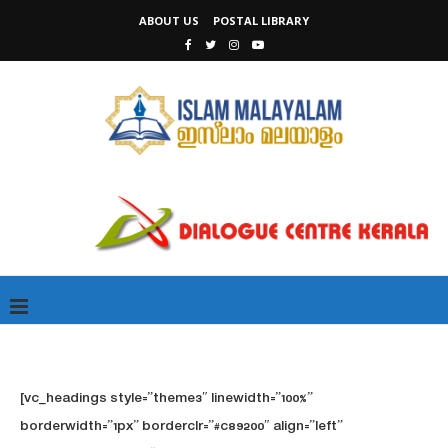
ABOUT US
POSTAL LIBRARY
[vc_headings style=”theme3″ linewidth=”100%”
borderwidth=”1px” borderclr=”#c89200″ align=”left”