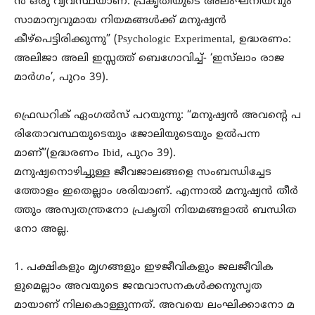
ൻ ഒരു വ്യവസ്ഥയാണ്. പ്രകൃതിയുടെ അലംഘനീയവും
സാമാന്യവുമായ നിയമങ്ങൾക്ക് മനുഷ്യൻ
കീഴ്പെട്ടിരിക്കുന്നു” (Psychologic Experimental, ഉദ്ധരണം:
അലിജാ അലി ഇസ്സത്ത് ബെഗോവിച്ച്- ‘ഇസ്‌ലാം രാജ
മാർഗം’, പുറം 39).
ഫ്രെഡറിക് ഏംഗൽസ് പറയുന്നു: “മനുഷ്യൻ അവന്റെ പ
രിതോവസ്ഥയുടെയും ജോലിയുടെയും ഉൽപന്ന
മാണ്”(ഉദ്ധരണം Ibid, പുറം 39).
മനുഷ്യനൊഴിച്ചുള്ള ജീവജാലങ്ങളെ സംബന്ധിച്ചേട
ത്തോളം ഇതെല്ലാം ശരിയാണ്. എന്നാൽ മനുഷ്യൻ തീർ
ത്തും അസ്വതന്ത്രനോ പ്രകൃതി നിയമങ്ങളാൽ ബന്ധിത
നോ അല്ല.
1. പക്ഷികളും മൃഗങ്ങളും ഇഴജീവികളും ജലജീവിക
ളുമെല്ലാം അവയുടെ ജന്മവാസനകൾക്കനുസൃത
മായാണ് നിലകൊള്ളുന്നത്. അവയെ ലംഘിക്കാനോ മ