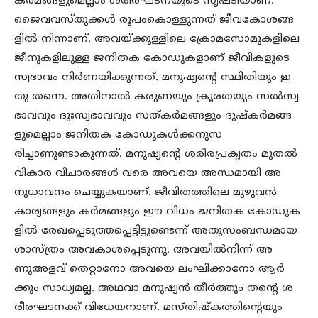
കർമങ്ങളുമെല്ലാം ശരീരഘടനയുടെ സൃഷ്ടിയാണ്.
ജൈവവസ്തുക്കൾ രൂപംകൊള്ളുന്നത് ജീവകോശങ്ങ
ളിൽ നിന്നാണ്. അവയ്ക്കുള്ളിലെ ക്രോമസോമുകളിലെ
ജീനുകളിലുള്ള ജനിതക കോഡുകളാണ് ജീവികളുടെ
സ്വഭാവം നിർണയിക്കുന്നത്. മനുഷ്യന്റെ സ്ഥിതിയും ഇ
തു തന്നെ. അതിനാൽ കരുണയും ക്രൂരതയും സൽസ്വ
ഭാവവും ദുഃസ്വഭാവവും സത്കർമങ്ങളും ദുഷ്കർമങ്ങ
ളുമെല്ലാം ജനിതക കോഡുകൾക്കനുസ
രിച്ചാണുണ്ടാകുന്നത്. മനുഷ്യന്റെ ശരീരപ്രകൃതം മുതൽ
വികാര വിചാരങ്ങൾ വരെ അവയെ അന്ധമായി അ
നുധാവനം ചെയ്യുകയാണ്. ജീവിതത്തിലെ മുഴുവൻ
കാര്യങ്ങളും കർമങ്ങളും ഈ വിധം ജനിതക കോഡുക
ളിൽ രേഖപ്പെടുത്തപ്പെട്ടിട്ടുണ്ടെന്ന് അതുസംബന്ധമായ
ശാസ്ത്രം അവകാശപ്പെടുന്നു. അവയിൽനിന്ന് അ
ണുഅളവ് തെറ്റാനോ അവയെ ലംഘിക്കാനോ ആർ
ക്കും സാധ്യമല്ല. അഥവാ മനുഷ്യൻ തീർത്തും തന്റെ ശ
രീരഘടനക്ക് വിധേയനാണ്. മസ്തിഷ്കത്തിന്റെയും