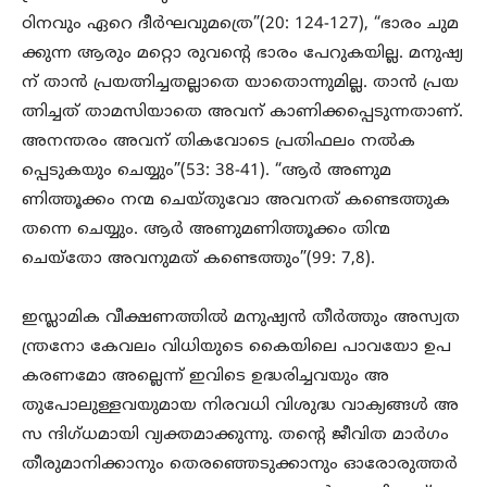
ഠിനവും ഏറെ ദീർഘവുമത്രെ”(20: 124-127), “ഭാരം ചുമ
ക്കുന്ന ആരും മറ്റൊ രുവന്റെ ഭാരം പേറുകയില്ല. മനുഷ്യ
ന് താൻ പ്രയത്നിച്ചതല്ലാതെ യാതൊന്നുമില്ല. താൻ പ്രയ
ത്നിച്ചത് താമസിയാതെ അവന് കാണിക്കപ്പെടുന്നതാണ്.
അനന്തരം അവന് തികവോടെ പ്രതിഫലം നൽക
പ്പെടുകയും ചെയ്യും”(53: 38-41). “ആർ അണുമ
ണിത്തൂക്കം നന്മ ചെയ്തുവോ അവനത് കണ്ടെത്തുക
തന്നെ ചെയ്യും. ആർ അണുമണിത്തൂക്കം തിന്മ
ചെയ്തോ അവനുമത് കണ്ടെത്തും”(99: 7,8).
ഇസ്ലാമിക വീക്ഷണത്തിൽ മനുഷ്യൻ തീർത്തും അസ്വത
ന്ത്രനോ കേവലം വിധിയുടെ കൈയിലെ പാവയോ ഉപ
കരണമോ അല്ലെന്ന് ഇവിടെ ഉദ്ധരിച്ചവയും അ
തുപോലുള്ളവയുമായ നിരവധി വിശുദ്ധ വാക്യങ്ങൾ അ
സ ന്ദിഗ്ധമായി വ്യക്തമാക്കുന്നു. തന്റെ ജീവിത മാർഗം
തീരുമാനിക്കാനും തെരഞ്ഞെടുക്കാനും ഓരോരുത്തർ