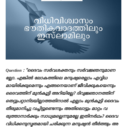
Question : “ദൈവം സർവശക്തനും സർവജ്ഞനുമാണ
ല്ലോ. എങ്കിൽ ലോകത്തിലെ മനുഷ്യരെല്ലാം എവ്വിധ
മായിരിക്കുമെന്നും എങ്ങനെയാണ് ജീവിക്കുകയെന്നും
ദൈവത്തിന് മുൻകൂട്ടി അറിയില്ലേ? ദിവ്യജ്ഞാനത്തിന്
തെറ്റുപറ്റാനിടയില്ലാത്തതിനാൽ എല്ലാം മുൻകൂട്ടി ദൈവം
തീരുമാനിച്ചു വച്ചിട്ടുണ്ടെന്നും അതിലൊട്ടും മാറ്റം വ
രുത്താനാർക്കും സാധ്യമല്ലെന്നുമല്ലേ ഇതിനർഥം? ദൈവ
വിധിക്കനുസൃതമായി ചരിക്കുന്ന മനുഷ്യൻ തീർത്തും അ