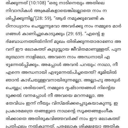
രിക്കുന്നത് (10:108) “ഒരു നാടിനെയും അതിലെ
നിവാസികൾ അക്രമികളായെങ്കിലല്ലാതെ നാം ന
ശിപ്പിക്കുന്നില്ല”(28: 59), “ആർ നമുക്കുവേണ്ടി ക
ഠിനാധ്വാനം ചെയ്യുന്നുവോ അവർക്കു നാം നമ്മുടെ മാർ
ഗങ്ങൾ കാണിച്ചുകൊടുക്കും (29: 69). “എന്റെ ഉ
ദ്ബോധനത്തിൽനിന്ന് മുഖം തിരിക്കുന്നതാരാണോ അ
വന് ഈ ലോകത്ത് കുടുസ്സായ ജീവിതമാണുള്ളത്. പുന
രുത്ഥാന നാളിലോ, അവനെ നാം അന്ധനായി എ
ഴുന്നേൽപ്പിക്കും. അപ്പോൾ അവൻ പറയും: നാഥാ, നീ
എന്നെ അന്ധനായി എഴുന്നേൽപിച്ചതെന്ത്? ഭൂമിയിൽ
ഞാൻ കാഴ്ചയുള്ളവനായിരുന്നല്ലോ. അല്ലാഹു അരുൾ
ചെയ്യും; ശരിയാണ്, നമ്മുടെ ദൃഷ്ടാന്തങ്ങൾ നിന്റെയ
ടുക്കൽ വന്നപ്പോൾ നീ അവയെ മറന്നല്ലോ. അ
തേവിധം ഇന്ന് നീയും വിസ്മരിക്കപ്പെടുകയാകുന്നു. ഇ
പ്രകാരമത്രെ തങ്ങളുടെ നാഥന്റെ സൂക്തങ്ങളംഗീക
രിക്കാതെ അതിരുകവിഞ്ഞവർക്ക് നാം ഈ ലോകത്ത്
പ്രതിഫലം നൽകുന്നത്. പരലോക ശിക്ഷയോ അതിക