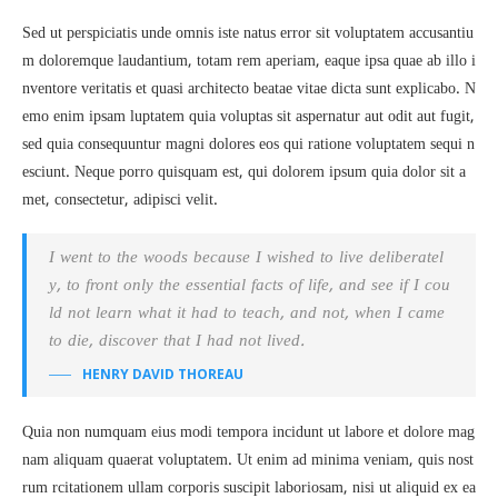
Sed ut perspiciatis unde omnis iste natus error sit voluptatem accusantiu
m doloremque laudantium, totam rem aperiam, eaque ipsa quae ab illo i
nventore veritatis et quasi architecto beatae vitae dicta sunt explicabo. N
emo enim ipsam luptatem quia voluptas sit aspernatur aut odit aut fugit,
sed quia consequuntur magni dolores eos qui ratione voluptatem sequi n
esciunt. Neque porro quisquam est, qui dolorem ipsum quia dolor sit a
met, consectetur, adipisci velit.
I went to the woods because I wished to live deliberatel
y, to front only the essential facts of life, and see if I cou
ld not learn what it had to teach, and not, when I came
to die, discover that I had not lived.
HENRY DAVID THOREAU
Quia non numquam eius modi tempora incidunt ut labore et dolore mag
nam aliquam quaerat voluptatem. Ut enim ad minima veniam, quis nost
rum rcitationem ullam corporis suscipit laboriosam, nisi ut aliquid ex ea