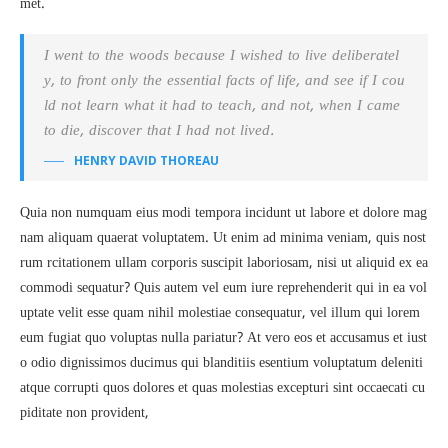
met.
I went to the woods because I wished to live deliberatel
y, to front only the essential facts of life, and see if I cou
ld not learn what it had to teach, and not, when I came
to die, discover that I had not lived.
HENRY DAVID THOREAU
Quia non numquam eius modi tempora incidunt ut labore et dolore mag
nam aliquam quaerat voluptatem. Ut enim ad minima veniam, quis nost
rum rcitationem ullam corporis suscipit laboriosam, nisi ut aliquid ex ea
commodi sequatur? Quis autem vel eum iure reprehenderit qui in ea vol
uptate velit esse quam nihil molestiae consequatur, vel illum qui lorem
eum fugiat quo voluptas nulla pariatur? At vero eos et accusamus et iust
o odio dignissimos ducimus qui blanditiis esentium voluptatum deleniti
atque corrupti quos dolores et quas molestias excepturi sint occaecati cu
piditate non provident,