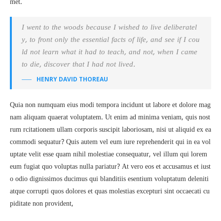
met.
I went to the woods because I wished to live deliberatel
y, to front only the essential facts of life, and see if I cou
ld not learn what it had to teach, and not, when I came
to die, discover that I had not lived.
HENRY DAVID THOREAU
Quia non numquam eius modi tempora incidunt ut labore et dolore mag
nam aliquam quaerat voluptatem. Ut enim ad minima veniam, quis nost
rum rcitationem ullam corporis suscipit laboriosam, nisi ut aliquid ex ea
commodi sequatur? Quis autem vel eum iure reprehenderit qui in ea vol
uptate velit esse quam nihil molestiae consequatur, vel illum qui lorem
eum fugiat quo voluptas nulla pariatur? At vero eos et accusamus et iust
o odio dignissimos ducimus qui blanditiis esentium voluptatum deleniti
atque corrupti quos dolores et quas molestias excepturi sint occaecati cu
piditate non provident,