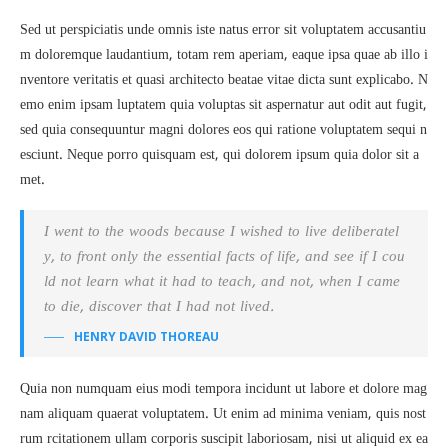
Sed ut perspiciatis unde omnis iste natus error sit voluptatem accusantiu
m doloremque laudantium, totam rem aperiam, eaque ipsa quae ab illo i
nventore veritatis et quasi architecto beatae vitae dicta sunt explicabo. N
emo enim ipsam luptatem quia voluptas sit aspernatur aut odit aut fugit,
sed quia consequuntur magni dolores eos qui ratione voluptatem sequi n
esciunt. Neque porro quisquam est, qui dolorem ipsum quia dolor sit a
met.
I went to the woods because I wished to live deliberatel
y, to front only the essential facts of life, and see if I cou
ld not learn what it had to teach, and not, when I came
to die, discover that I had not lived.
HENRY DAVID THOREAU
Quia non numquam eius modi tempora incidunt ut labore et dolore mag
nam aliquam quaerat voluptatem. Ut enim ad minima veniam, quis nost
rum rcitationem ullam corporis suscipit laboriosam, nisi ut aliquid ex ea