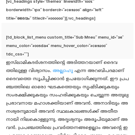
[vc_headings style=”theme3″ linewidth=”100%”
borderwidth=”1px” borderclr=”#c89200″ align=”left”
title=”ദൈവം” titleclr=”#000000″][/vc_headings]
[td_block_list_menu custom_title=”Sub Mneu” menu_id=”36″
menu_color=”#005da4″ menu_hover_color=”#c89200″
tdc_css=””]
ഇസ്‌ലാമികദര്‍ശനത്തിന്റെ അടിത്തറയാണ് ദൈവ
ത്തിലുള്ള വിശ്വാസം.
അല്ലാഹു
എന്ന അറബിപദമാണ്
ദൈവത്തെ സൂചിപ്പിക്കാന്‍ ഉപയോഗിക്കുന്നത്. ഈ പ്രപ
ഞ്ചത്തിലെ ഓരോ ഘടകത്തെയും സൃഷ്ടിക്കുകയും
സംരക്ഷിക്കുകയും സംഹരിക്കുകയും ചെയ്യുന്ന അതുല്യ
പ്രഭാവനായ മഹാശക്തിയാണ് അവന്‍. അനാദിയും അ
നശ്വരനുമായി അവന്‍ സ്ഥലകാലങ്ങള്‍ക്ക് അതീത
നായി നിലകൊള്ളുന്നു. അദൃശ്യനും അരൂപിയുമാണ് അ
വന്‍. പ്രപഞ്ചത്തിലെ പ്രവര്‍ത്തനങ്ങളെല്ലാം അവന്റെ ഇ