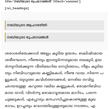
title=”നബിയുടെ രൂപഭാവങ്ങള്‍” titleclr=”#000000″]
[/vc_headings]
നബിയുടെ ആഹാരരീതി
നബിയുടെ രൂപഭാവങ്ങള്‍
ശരാശരിയേക്കാള്‍ അല്പം കൂടിയ ഉയരം. ബലിഷ്ഠമായ
ശരീരഘടന, നീണ്ടതും ഇടതൂര്‍ന്നതുമായ തലമുടി, ഉയ
ര്‍ന്നുനില്‍ക്കുന്ന വീതിയേറിയ നെറ്റിത്തടം, നീളം കൂടിയ
തും നിബിഡവുമായ കണ്ണിമകള്‍, നീണ്ട വായ, നിരന്ന പ
ല്ലുകള്‍, തുടുത്ത കവിള്‍ത്തടങ്ങള്‍, നേരിയ തവിട്ടു
ഛായയുള്ള കറുത്ത വലിയ കണ്ണുകള്‍, രോമനിബിഡ
മായ താടി, വിടര്‍ന്നു രോമാവൃതമായ മാറിടം, പരന്ന
ചുമലുകള്‍, എപ്പോഴും മന്ദഹസിച്ചുകൊണ്ടുള്ള മുഖ
ഭാവം, ഉറച്ചതും വേഗത്തിലുള്ളതുമായ നടത്തം, എ