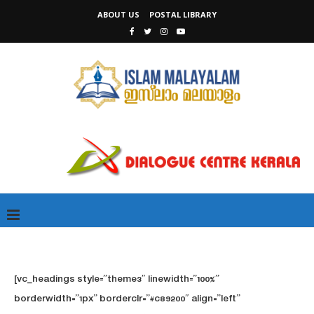
ABOUT US
POSTAL LIBRARY
[vc_headings style=”theme3″ linewidth=”100%”
borderwidth=”1px” borderclr=”#c89200″ align=”left”