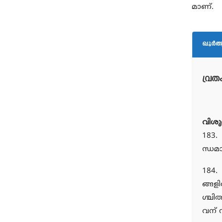
മാണ്.
ഖുര്‍ആ
വ്രത
വിശു
183. 
ന്ധമ
184.
ങ്ങള
ശ്ചി
വന് 