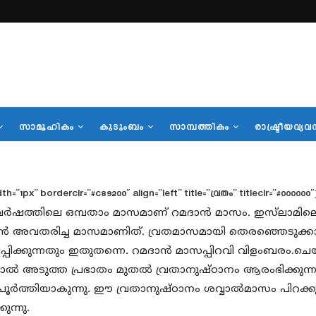
സാമൂഹികം
കുടുംബം
സാമ്പത്തികം
രാഷ്ട്രീയവ്യവ
=”1px” borderclr=”#c89200″ align=”left” title=”വ്രതം” titleclr=”#000000
 വര്‍ഷത്തിലെ ഒമ്പതാം മാസമാണ് റമദാന്‍ മാസം. ഇസ്‌ലാമി
ന്‍ അവതരിച്ച മാസമാണിത്. വ്രതമാസമായി തെരഞ്ഞെടുക്ക
ിപ്പിക്കുന്നതും ഇതുതന്നെ. റമദാന്‍ മാസപ്പിറവി വിളംബരം.ചെയ്
ാല്‍ അടുത്ത പ്രഭാതം മുതല്‍ വ്രതാനുഷ്ഠാനം ആരംഭിക്കുന
പൂര്‍ത്തിയാകുന്നു. ഈ വ്രതാനുഷ്ഠാനം ശവ്വാല്‍മാസം പിറക
കുന്നു.