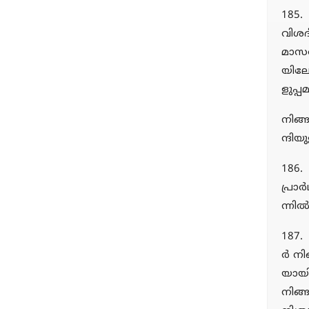
185.
വിശദ
മാസത
യിലോ
ളുപ്പ
നിങ്
ന്ദി
186. 
പ്രാ
ന്നില
187.
ര്‍ ന
യായിര
നിങ്