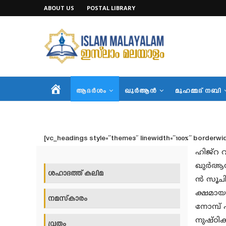
ABOUT US
POSTAL LIBRARY
HOME
ആദര്‍ശം
ഖുര്‍ആന്‍
മുഹമ്മദ് നബി
[vc_headings style=”theme3″ linewidth=”100%” borderwidth
ഹിജ്‌റ
ഖുര്‍ആ
ശഹാദത്ത് കലിമ
ന്‍ സൂച
ക്ഷമായ
നമസ്‌കാരം
നോമ്പ് 
നുഷ്ഠിക്
വ്രതം