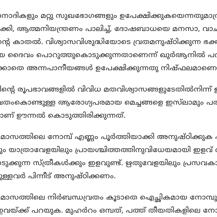
ാദികളും മറ്റു സുഖഭോഗങ്ങളും ഉപേക്ഷിക്കുകയെന്നതുമാത്രമല്
മാക്കി, ആത്മനിയന്ത്രണം പാലിച്ച്, ദോഷബാധയെ മനസാ, വാച
്റെ കാതല്‍. വിശ്വാസവിശുദ്ധിയോടെ വ്രതമനുഷ്ഠിക്കുന്ന ഭ
 ദൈവം പൊറുത്തുകൊടുക്കുന്നതാണെന്ന് ഖുര്‍ആനില്‍ പറയുന
്കാതെ അന്നപാനീയങ്ങള്‍ ഉപേക്ഷിക്കുന്നതു നിഷ്ഫലമാണെന്ന
ിന്റെ രൂപഭാവങ്ങളില്‍ വിവിധ മതവിശ്വാസങ്ങളുടേതില്‍നിന്ന
വ്രതംകൊണ്ടുള്ള ആരോഗ്യപരമായ മെച്ചങ്ങളെ ഇസ്‌ലാമും പര
ണ് ഊന്നല്‍ കൊടുത്തിരിക്കുന്നത്.
 മാസത്തിലെ നോമ്പ് എണ്ണം പൂര്‍ത്തിയാക്കി അനുഷ്ഠിക്കുക എന
ം യാത്രാവേളയിലും പ്രായശ്ചിത്തത്തിനുവിധേയമായി ഇളവ് അനുവദി
ക്കുന്ന സ്ത്രീകള്‍ക്കും ഇളവുണ്ട്. ഋതുവേളയിലും പ്രസവക
ള്ളവര്‍ പിന്നീട് അനുഷ്ഠിക്കണം.
‍ മാസത്തിലെ നിര്‍ബന്ധവ്രതം കൂടാതെ ഐച്ഛികമായ നോമ്പുക
 ഇവയ്ക്ക് പറയുക. മുഹര്‍റം ഒമ്പത്, പത്ത് തീയതികളിലെ