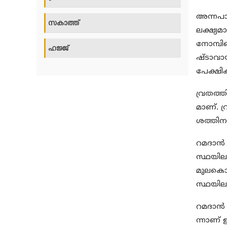
അന്നപാന
സകാത്ത്‌
ലക്ഷ്യ
നോമ്പിന
ഹജ്ജ്‌
ഷ്ടാവായ
പേക്ഷിക
വ്രതത്ത
മാണ്. 
ശത്തിനാ
റമദാന്‍
സ്ഥയിലു
മുലകൊടു
സ്ഥയിലു
റമദാന്
ന്നാണ്