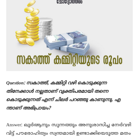
Question: സകാത്ത്, കമ്മിറ്റി വഴി കൊടുക്കുന്ന
തിനേക്കാൾ നല്ലതാണ് വ്യക്തിപരമായി തന്നെ
കൊടുക്കുന്നത് എന്ന് ചിലർ പറഞ്ഞു കാണുന്നു. എ
ന്താണ് അഭിപ്രായം?
Answer: ഖുർആനും സുന്നത്തും അനുശാസിച്ച നേർവഴി
വിട്ട് പൗരോഹിത്യം സ്വന്തമായി ഉണ്ടാക്കിയെടുത്ത മതം