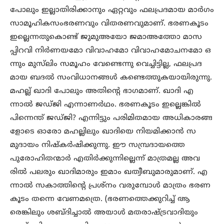
പോലും ഇല്ലാതിരിക്കാനും ഏറ്റവും ഫലപ്രദമായ മാർഗം
സാമൂഹികസംഭരണവും വിതരണവുമാണ്. ഭരണകൂടം
ഇല്ലെന്നതുകൊണ്ട് ജുമുഅയോ ജമാഅത്തോ മാസ
പ്പിറവി നിർണയമോ വിവാഹമോ വിവാഹമോചനമോ ഒ
ന്നും മുസ്‌ലിം സമൂഹം വേണ്ടെന്നു വെച്ചിട്ടില്ല, ഫലപ്രദ
മായ ബദൽ സംവിധാനങ്ങൾ കണ്ടെത്തുകയായിരുന്നു.
മഹല്ല് ഖാദി പോലും അതിന്റെ ഭാഗമാണ്. ഖാദി എ
ന്നാൽ ജഡ്ജി എന്നാണർഥം. ഭരണകൂടം ഇല്ലെങ്കിൽ
പിന്നെന്ത് ജഡ്ജി? എന്നിട്ടും പരിമിതമായ അധികാരങ്ങ
ളോടെ ഓരോ മഹല്ലിലും ഖാദിയെ നിയമിക്കാൻ സ
മുദായം നിഷ്കർഷിക്കുന്നു. ഈ സമ്പ്രദായത്തെ
പുരോഹിതന്മാർ എതിർക്കുന്നില്ലെന്ന് മാത്രമല്ല അവ
രിൽ പലരും ഖാദിമാരും ഇമാം ഖത്വീബുമാരുമാണ്. എ
ന്നാൽ സകാത്തിന്റെ പ്രശ്നം വരുമ്പോൾ മാത്രം ഭരണ
കൂടം തന്നെ വേണമത്രെ. (ഭരണത്തെക്കുറിച്ച് ആ
രെങ്കിലും ശബ്ദിച്ചാൽ അയാൾ മതരാഷ്ട്രവാദിയും