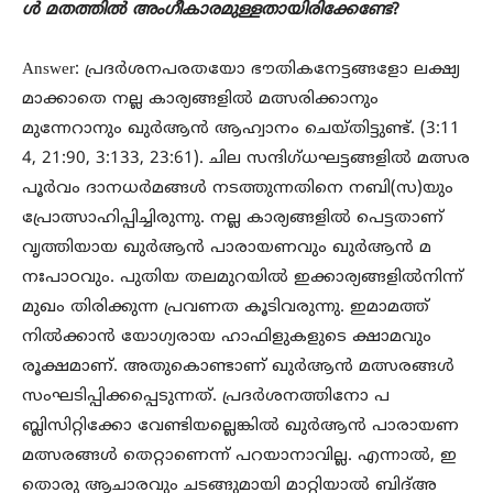
ൾ മതത്തിൽ അംഗീകാരമുള്ളതായിരിക്കേണ്ടേ
?
Answer: പ്രദർശനപരതയോ ഭൗതികനേട്ടങ്ങളോ ലക്ഷ്യ
മാക്കാതെ നല്ല കാര്യങ്ങളിൽ മത്സരിക്കാനും
മുന്നേറാനും ഖുർആൻ ആഹ്വാനം ചെയ്തിട്ടുണ്ട്. (3:11
4, 21:90, 3:133, 23:61). ചില സന്ദിഗ്ധഘട്ടങ്ങളിൽ മത്സര
പൂർവം ദാനധർമങ്ങൾ നടത്തുന്നതിനെ നബി(സ)യും
പ്രോത്സാഹിപ്പിച്ചിരുന്നു. നല്ല കാര്യങ്ങളിൽ പെട്ടതാണ്
വൃത്തിയായ ഖുർആൻ പാരായണവും ഖുർആൻ മ
നഃപാഠവും. പുതിയ തലമുറയിൽ ഇക്കാര്യങ്ങളിൽനിന്ന്
മുഖം തിരിക്കുന്ന പ്രവണത കൂടിവരുന്നു. ഇമാമത്ത്
നിൽക്കാൻ യോഗ്യരായ ഹാഫിളുകളുടെ ക്ഷാമവും
രൂക്ഷമാണ്. അതുകൊണ്ടാണ് ഖുർആൻ മത്സരങ്ങൾ
സംഘടിപ്പിക്കപ്പെടുന്നത്. പ്രദർശനത്തിനോ പ
ബ്ലിസിറ്റിക്കോ വേണ്ടിയല്ലെങ്കിൽ ഖുർആൻ പാരായണ
മത്സരങ്ങൾ തെറ്റാണെന്ന് പറയാനാവില്ല. എന്നാൽ, ഇ
തൊരു ആചാരവും ചടങ്ങുമായി മാറ്റിയാൽ ബിദ്അ