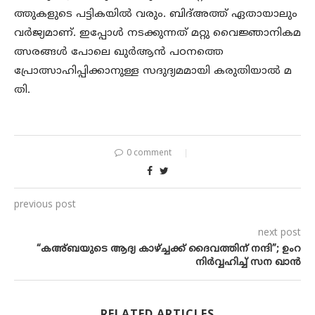
ത്തുകളുടെ പട്ടികയിൽ വരും. ബിദ്അത്ത് ഏതായാലും
വർജ്യമാണ്. ഇപ്പോൾ നടക്കുന്നത് മറ്റു വൈജ്ഞാനികമ
ത്സരങ്ങൾ പോലെ ഖുർആൻ പഠനത്തെ
പ്രോത്സാഹിപ്പിക്കാനുള്ള സദുദ്യമമായി കരുതിയാൽ മ
തി.
0 comment
previous post
next post
“കഅ്ബയുടെ ആദ്യ കാഴ്ച്ചക്ക് ദൈവത്തിന് നന്ദി”; ഉംറ
നിർവ്വഹിച്ച് സന ഖാൻ
RELATED ARTICLES