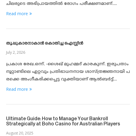
ചിലരുടെ അഭിപ്രായത്തില്‍ രോഗം പരീക്ഷണമാണ്.…
Read more
തൂപ്പുകാരനാകാൻ കൊതിച്ച ഐസ്റ്റീൻ
July 2, 2026
പ്രകാശ രേഖ.ഒന്ന്. -ശൈഖ് മുഹമ്മദ് കാരകുന്ന്. ഇരുപതാം
നൂറ്റാണ്ടിലെ ഏറ്റവും പ്രതിഭാധനനായ ശാസ്ത്രജ്ഞനായി പ
രക്കെ അംഗീകരിക്കപ്പെട്ട വ്യക്തിയാണ് ആൽബർട്ട്…
Read more
Ultimate Guide: How to Manage Your Bankroll
Strategically at Boho Casino for Australian Players
August 20, 2025