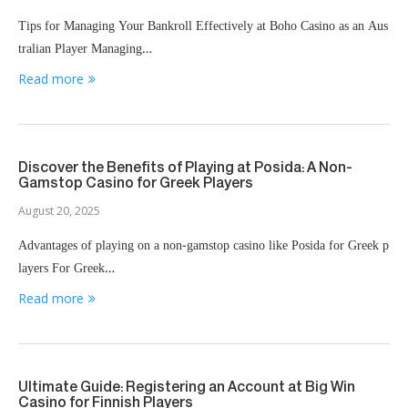
Tips for Managing Your Bankroll Effectively at Boho Casino as an Aus
tralian Player Managing…
Read more
Discover the Benefits of Playing at Posida: A Non-
Gamstop Casino for Greek Players
August 20, 2025
Advantages of playing on a non-gamstop casino like Posida for Greek p
layers For Greek…
Read more
Ultimate Guide: Registering an Account at Big Win
Casino for Finnish Players