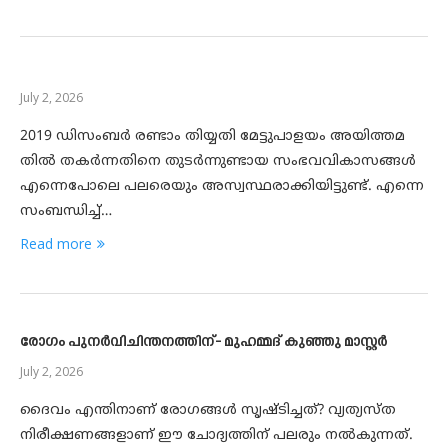
July 2, 2026
2019 ഡിസംബർ രണ്ടാം തിയ്യതി മേട്ടുപാളയം അയിത്തമ
തിൽ തകർന്നതിനെ തുടർന്നുണ്ടായ സംഭവവികാസങ്ങൾ
എന്നെപോലെ പലരെയും അസ്വസ്ഥരാക്കിയിട്ടുണ്ട്. എന്നെ
സംബന്ധിച്ച്…
Read more
രോഗം പുനർവിചിന്തനത്തിന്- മുഹമ്മദ് കുഞ്ഞു മാസ്റ്റർ
July 2, 2026
ദൈവം എന്തിനാണ് രോഗങ്ങള്‍ സൃഷ്ടിച്ചത്? വ്യത്യസ്ത
നിരീക്ഷണങ്ങളാണ് ഈ ചോദ്യത്തിന് പലരും നല്‍കുന്നത്.