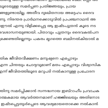
തിന്റെ അനുസ്മരണമാണ് ഇസ്‌ലാമിലെ ബലി. ഒപ്പം അ
ൂടെയുള്ള സമർപ്പണ പ്രതിജ്ഞയും, പ്രായ
ാനങ്ങളുണ്ടായില്ല. അതീവ ദുഃഖിതനായ അദ്ദേഹം ദൈവ
ണു. നിരന്തര പ്രാർഥനക്കൊടുവിൽ പ്രപഞ്ചനാഥൻ അ
മാഈൽ എന്നു വിളിക്കപ്പെട്ട ആ ഇഷ്ടപുത്രൻ കൂടെ നട
വശാസനയുണ്ടായി. പിതാവും പുത്രനും ദൈവകൽപന
ുക്കേണ്ടതില്ലെന്നും പകരം മൃഗത്തെ ബലിനൽകിയാൽ മ
ഭൗതിക ജീവിതവീക്ഷണം മനുഷ്യനെ എപ്പോഴും
 എന്ന ചിന്തയും ചോദ്യവുമാണ് മതം എപ്പോഴും വിശ്വാസിക
 എന്ന് ജീവിതത്തിലൂടെ മറുപടി നൽകാനുള്ള പ്രചോദന
ൈവത്തിനു സമർപ്പിക്കാൻ സന്നദ്ധനായ ഇബ്റാഹീം പ്രവാചക
രതീകാത്മകമായ ആവർത്തനമാണ് ഹജ്ജിലെയും അതിനോട
റ്റം ഇഷ്ടപ്പെട്ടതുൾപ്പെടെ ആവശ്യമായതൊക്കെ നൽകാൻ