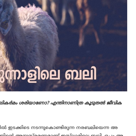
ന്ന ബലികർമം ശരിയാണോ? എന്തിനാണിത്ര കൂടുതൽ ജീവിക
ളിൽ ഇടക്കിടെ നടന്നുകൊണ്ടിരുന്ന നരബലിയെന്ന അ