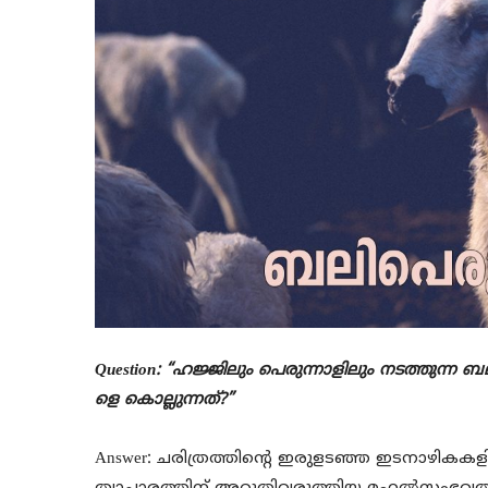
Question: “ഹജ്ജിലും പെരുന്നാളിലും നടത്തു
ളെ കൊല്ലുന്നത്?”
Answer: ചരിത്രത്തിന്റെ ഇരുളടഞ്ഞ ഇടനാഴികക