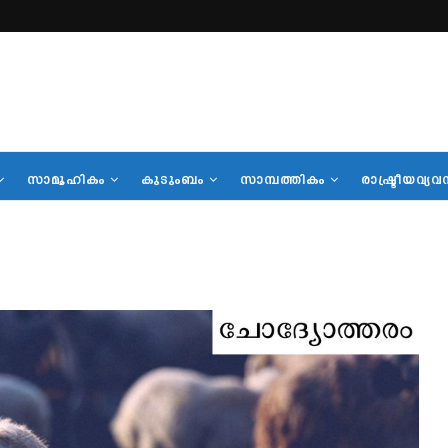
സാമൂഹികം
കുടുംബം
സാമ്പത്തികം
രാഷ്ട്രീയവ്യവ