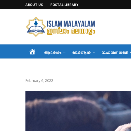
ABOUT US
POSTAL LIBRARY
HOME
ആദര്‍ശം
ഖുര്‍ആന്‍
മുഹമ്മദ് നബി
February 6, 2022