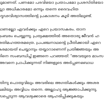
യാപനവുമാണത്. പണമോ പദവിയോ പ്രതാപമോ പ്രശസ്തിയോ
സോ അധികാരമോ ഒന്നും തന്നെ ദൈവഹിത
ദൃഢവിശ്വാസത്തിന്റെ പ്രകാശനം കൂടി അതിലുണ്ട്.
ണമാണല്ലോ ഏവർക്കും ഏറെ പ്രയാസകരം. താന
ളംബരം ചെയ്യുന്നു. പ്രത്യക്ഷത്തിൽ അതൊരു ജീവൻ ഹ
ിമഹത്തരമത്രെ. പ്രപഞ്ചനാഥന്റെ പ്രീതിക്കായി ഏറെ
മായത് ചെയ്യാനും തയ്യാറാണെന്ന് പ്രതിജ്ഞയും അ
നെ സംബന്ധിച്ച് ഇങ്ങനെ പറഞ്ഞത്: “അവയുടെ മാംസ
ച്, അവനെ പ്രാപിക്കുന്നത് നിങ്ങളുടെ അർപ്പണബോധ
്തിനു പൊതുവിലും അവരിലെ അഗതികൾക്കും അശര
ബലിയും അവ്വിധം തന്നെ. അല്ലാഹു ആജ്ഞാപിക്കുന്നു.
ാസപ്പെടുന്ന ആവശ്യക്കാരെ ആഹരിപ്പിക്കുകയും