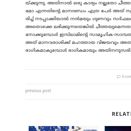
യ്ക്കുന്നു. അതിനാൽ ഒരു കാര്യം നല്ലത
മോ എന്നതിന്റെ മാനദണ്ഡം എത്ര പേർ അത് സ്വീകരി
രിച്ച് നടപ്പാക്കിയാൽ നൻമയും ഗുണവും സദ്ഫലങ
അതൊക്കെ ലഭിക്കുന്നതെങ്കിൽ ചീത്തയുമെന്
നോക്കുമ്പോൾ ഇസ്‌ലാമിന്റെ സാമൂഹിക-സാമ്പത്തി
അത് മാനവരാശിക്ക് മഹത്തായ വിജയവും അതുല്യനേ
ഭാഗികമാകുമ്പോൾ ഭാഗികമായും അതിനനുസരിച
0 co
previous post
RELAT
tering an