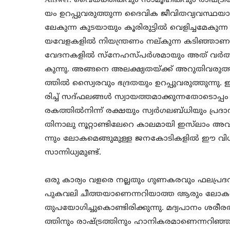
Answer: വൈയക്തികവും സാമൂഹികവും രാഷ്ട്ര
യം ഉറപ്പുവരുത്തുന്ന ദൈവിക ജീവിതവ്യവസ്ഥയ
ലേകുന്ന കുടയായും കൂരിരുട്ടിൽ വെളിച്ചമേകുന
യവേളകളിൽ നിയന്ത്രണം നല്കുന്ന കടിഞ്ഞാണ
വേദനകളിൽ സ്നേഹസ്പർശമായും അത് വർത്തിക
കുന്നു. അങ്ങനെ അലക്ഷ്യതയ്ക്ക് അറുതിവരുത്ത
ത്തിൽ സ്വൈരവും ഭദ്രതയും ഉറപ്പുവരുത്തുന്ന
രിച്ച് സദ്ഫലങ്ങൾ സ്വായത്തമാക്കുന്നതോട
രകത്തിൽനിന്ന് രക്ഷയും സ്വർഗലബ്ധിയും പ്ര
തിനാലു നൂറ്റാണ്ടിലേറെ കാലമായി ഇസ്‌ലാം അവി
ന്നും ലോകമെങ്ങുമുള്ള ജനകോടികളിൽ ഈ വിധം
സാന്നിധ്യമുണ്ട്.
ഒരു കാര്യം വളരെ നല്ലതും ഗുണകരവും ഫലപ്രദവു
പുകവലി ചീത്തയാണെന്നറിയാത്ത ആരും ലോകത്
തുപയോഗിച്ചുകൊണ്ടിരിക്കുന്നു. മദ്യപാനം ശരീ
ത്തിനും രാഷ്ട്രത്തിനും ഹാനികരമാണെന്നറ