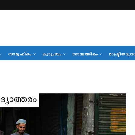
സാമൂഹികം
കുടുംബം
സാമ്പത്തികം
രാഷ്ട്രീയവ്യവ