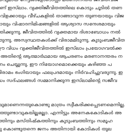
ീയവുമായ നേട്ടങ്ങളോടൊപ്പം മരണാനന്തര ജീവിതവിജ
ാണ് ഇസ്‌ലാം. വ്യക്തിജീവിതത്തിലെ കൊടും ചൂടിൽ തണ
്ന വിളക്കായും വീഴ്ചകളിൽ താങ്ങാവുന്ന തുണയായും വിജ
ായും വിഷാദനിമിഷങ്ങളിൽ ആശ്വാസ സന്ദേശമായും
്കുന്നു. ജീവിതത്തിൽ വ്യക്തമായ ദിശാബോധം നൽ
ുന്നു. അസ്വസ്ഥതകൾക്ക് വിരാമമിടുന്നു. കുടുംബജീവിത
ു. ഈ വിധം വ്യക്തിജീവിതത്തിൽ ഇസ്‌ലാം പ്രയോഗവൽക്ക
ൊപ്പം അതിന്റെ ആത്മാർഥമായ ആചരണം മരണാനന്തരം ന
ദാനം ചെയ്യുന്നു. ഈ നിയോഗമൊക്കെയും കഴിഞ്ഞ പ
രാമം ഭംഗിയായും ഫലപ്രദമായും നിർവഹിച്ചുവരുന്നു. ഇ
 സദ്ഫലങ്ങൾ സമ്മാനിക്കുന്ന ഇസ്‌ലാമിന്റെ സജീവ
മാണെന്നതുകൊണ്ടു മാത്രം സ്വീകരിക്കപ്പെടണമെന്നില്ല.
തുണ്ടാവുകയില്ലല്ലോ. എന്നിട്ടും അനേകകോടികൾ അ
രത്തിനും മസ്തിഷ്കത്തിനും കുടുംബത്തിനും സമൂഹ
ിഞ്ഞു കൊണ്ടുതന്നെ ജനം അതിനായി കോടികൾ തുല