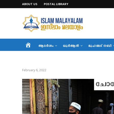
ABOUT US
POSTAL LIBRARY
HOME
ആദര്‍ശം
ഖുര്‍ആന്‍
മുഹമ്മദ് നബി
February 6, 2022