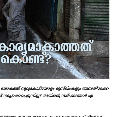
കിൽ ലോകത്ത് നൂറുകോടിയോളം മുസ്‌ലിംകളും അമ്പതിലേറെ
ട് നടപ്പാക്കപ്പെടുന്നില്ല? അതിന്റെ സദ്ഫലങ്ങൾ എ