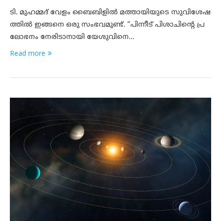
ടി. മുഹമ്മദ് വേളം ബൈബിളിൽ മത്തായിയുടെ സുവിശേഷ
ത്തിൽ ഇങ്ങനെ ഒരു സംഭവമുണ്ട്. “പിന്നീട് പിശാചിന്റെ പ്ര
ലോഭനം നേരിടാനായി യേശുവിനെ…
Read more