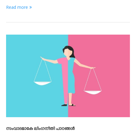
Read more
സംവാദമാകേ ലിംഗനീതി പാഠങ്ങൾ