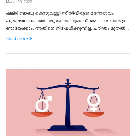
March 29, 2022
ഷമീർ ബാബു കൊടുവള്ളി സ്ത്രീവിരുദ്ധ മനോഭാവം
പുരുഷലോകത്തെ ഒരു യാഥാര്‍ഥ്യമാണ്. അപവാദങ്ങള്‍ ഉ
ണ്ടായേക്കാം. അതിനെ നിഷേധിക്കുന്നില്ല. ചരിത്രം മുതല്‍…
Read more