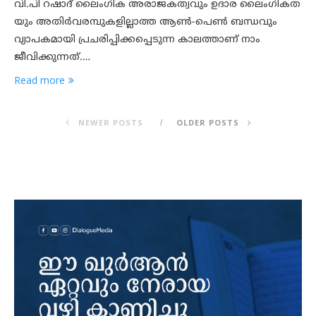
വി.പി റഷാദ് ലൈംഗിക അരാജകത്വവും ഉദാര ലൈംഗികത
യും അതിര്‍വരമ്പുകളില്ലാത്ത ആണ്‍-പെണ്‍ ബന്ധവും
വ്യാപകമായി പ്രചരിപ്പിക്കപ്പെടുന്ന കാലത്താണ് നാം
ജീവിക്കുന്നത്.…
Read more
NEWER POSTS
OLDER POSTS