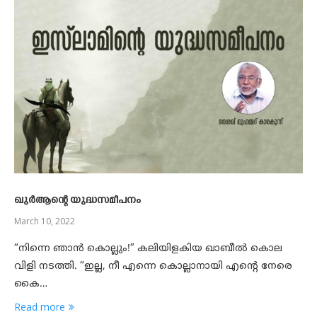
ഖുർആന്റെ യുദ്ധസമീപനം
March 10, 2022
“നിന്നെ ഞാൻ കൊല്ലും!” കലിയിളകിയ ഖാബീൽ കൊല
വിളി നടത്തി. “ഇല്ല, നീ എന്നെ കൊല്ലാനായി എന്റെ നേരെ
കൈ…
Read more