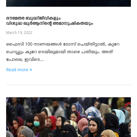
ഭൗമേതര ബുദ്ധിജീവികളും
വിശുദ്ധ ഖുർആനിന്റെ അമാനുഷികതയും
March 19, 2022
ഫൈസി 100 നാണയങ്ങൾ ടോസ് ചെയ്തിട്ടാൽ, കുറേ
ഹെഡ്ഡും കുറേ ടെയിലുമായി താഴെ പതിയും. അത്
പോലെ, ഇവിടെ…
Read more