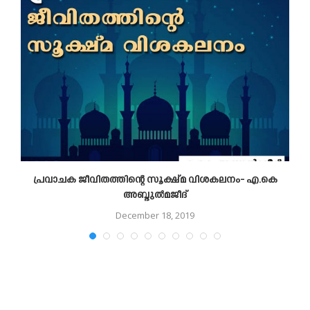
പ്രവാചക ജീവിതത്തിന്റെ സൂക്ഷ്മ വിശകലനം- എ.കെ
അബ്ദുല്‍മജീദ്
December 18, 2019