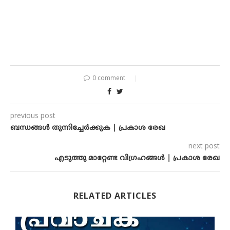
0 comment
previous post
ബന്ധങ്ങൾ തുന്നിച്ചേർക്കുക | പ്രകാശ രേഖ
next post
എടുത്തു മാറ്റേണ്ട വിഗ്രഹങ്ങൾ | പ്രകാശ രേഖ
RELATED ARTICLES