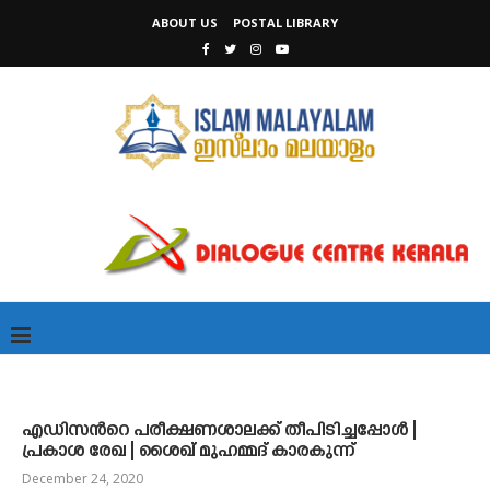
ABOUT US
POSTAL LIBRARY
എഡിസൻറെ പരീക്ഷണശാലക്ക് തീപിടിച്ചപ്പോൾ |
പ്രകാശ രേഖ | ശൈഖ് മുഹമ്മദ് കാരകുന്ന്
December 24, 2020