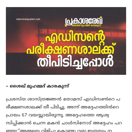
– ശൈഖ് മുഹമ്മദ് കാരകുന്ന്
പ്രശസ്ത ശാസ്ത്രജ്ഞൻ തോമസ് എഡിസൺറെ പ
രീക്ഷണശാലക്ക് തീ പിടിച്ചു. അന്ന് അദ്ദേഹത്തിൻറെ
പ്രായം 67 വയസ്സായിരുന്നു. അദ്ദേഹത്തെ ആശ്വ
സിപ്പിക്കാൻ ചെന്ന മകൻ ചാൾസിനോട് അദ്ദേഹം പറ
ഞ്ഞു:”അമ്മയെ വിളിച്ചു കൊണ്ടു വരൂ.ഇത്രയും ന