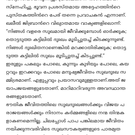
സ്നേഹിച്ചു. ഭൂവന പ്രശസ്തമായ അദ്ദേഹത്തിൻറെ
പുസ്തകത്തിൻറെ പേര് തന്നെ പ്രവാചകൻ എന്നാണ്.
ഖലീൽ ജിബ്രാൻറെ വിഖ്യാതമായ വാക്യങ്ങളിലൊന്ന്:
“നിങ്ങൾ വളരെ സുഖമായി ജീവിക്കുമ്പോൾ ഓർക്കുക;
തൊട്ടടുത്ത കട്ടിലിൽ ദുഃഖം മൂടിപ്പുതച്ച് കിടക്കുന്നുണ്ട്.
നിങ്ങൾ ദുഃഖിതനാണെങ്കിൽ മറക്കാതിരിക്കുക; തൊട്ട
ടുത്ത കട്ടിലിൽ സുഖം മൂടിപ്പുതച്ച് കിടപ്പുണ്ട്.”
ഇരുളും പകലും പോലെ, കുന്നും കുഴിയും പോലെ, കയ
റ്റവും ഇറക്കവും പോലെ മനുഷ്യജീവിതം സുഖദുഃഖ സ
മ്മിശ്രമാണ്. എളുപ്പവും പ്രയാസവുമുള്ളതാണ്.അത് ജ
യാപജയങ്ങളുടേതാണ്. മാറിമാറിവരുന്ന അവസ്ഥാന്ത
രങ്ങളുടേതാണ്.
ഭൗതിക ജീവിതത്തിലെ സുഖദുഃഖങ്ങൾക്കും വിജയ പ
രാജയങ്ങൾക്കും നിദാനം കർമ്മങ്ങളിലെ നന്മ തിന്മക
ളാകണമെന്നില്ല. ചിലപ്പോൾ പാപ പങ്കിലമായ ജീവിതം
നയിക്കുന്നവരിവിടെ സുഖസൗകര്യങ്ങളുടെ പാരമ്യത