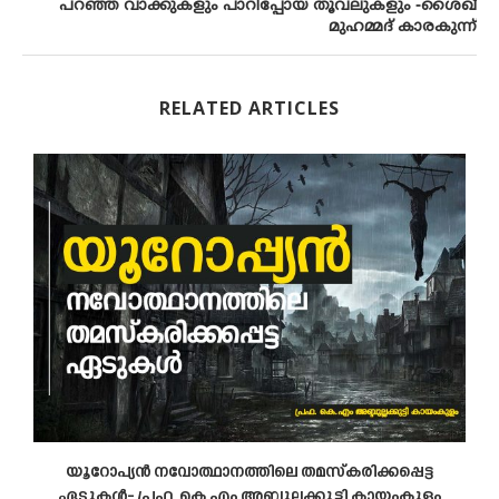
പറഞ്ഞ വാക്കുകളും പാറിപ്പോയ തൂവലുകളും -ശൈഖ്
മുഹമ്മദ് കാരകുന്ന്
RELATED ARTICLES
‍
യൂറോപ്യന്‍ നവോത്ഥാനത്തിലെ തമസ്‌കരിക്കപ്പെട്ട
പ
ഏടുകള്‍- പ്രഫ. കെ.എം അബ്ദുല്ലക്കുട്ടി കായംകുളം