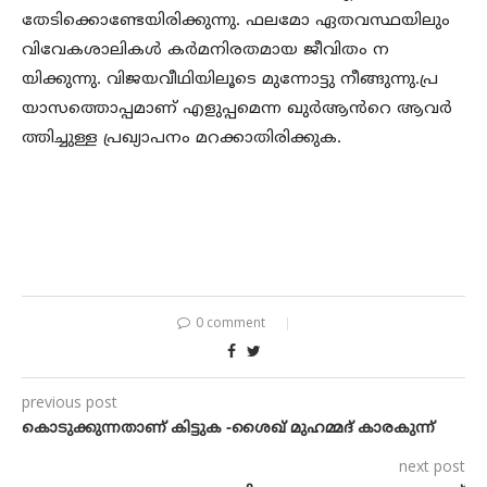
തേടിക്കൊണ്ടേയിരിക്കുന്നു. ഫലമോ ഏതവസ്ഥയിലും
വിവേകശാലികൾ കർമനിരതമായ ജീവിതം ന
യിക്കുന്നു. വിജയവീഥിയിലൂടെ മുന്നോട്ടു നീങ്ങുന്നു.പ്ര
യാസത്തൊപ്പമാണ് എളുപ്പമെന്ന ഖുർആൻറെ ആവർ
ത്തിച്ചുള്ള പ്രഖ്യാപനം മറക്കാതിരിക്കുക.
0 comment
previous post
കൊടുക്കുന്നതാണ് കിട്ടുക -ശൈഖ് മുഹമ്മദ് കാരകുന്ന്
next post