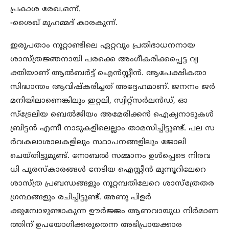
പ്രകാശ രേഖ.ഒന്ന്.
-ശൈഖ് മുഹമ്മദ് കാരകുന്ന്.
ഇരുപതാം നൂറ്റാണ്ടിലെ ഏറ്റവും പ്രതിഭാധനനായ
ശാസ്ത്രജ്ഞനായി പരക്കെ അംഗീകരിക്കപ്പെട്ട വ്യ
ക്തിയാണ് ആൽബർട്ട് ഐൻസ്റ്റീൻ. ആപേക്ഷികതാ
സിദ്ധാന്തം ആവിഷ്കരിച്ചത് അദ്ദേഹമാണ്. ജനനം ജർ
മനിയിലാണെങ്കിലും ഇറ്റലി, സ്വിറ്റ്സർലൻഡ്, ഓ
സ്ട്രേലിയ ബെൽജിയം അമേരിക്കൻ ഐക്യനാടുകൾ
ബ്രിട്ടൻ എന്നീ നാടുകളിലെല്ലാം താമസിച്ചിട്ടുണ്ട്. പല സ
ർവകലാശാലകളിലും സ്ഥാപനങ്ങളിലും ജോലി
ചെയ്തിട്ടുമുണ്ട്. നോബൽ സമ്മാനം ഉൾപ്പെടെ നിരവ
ധി പുരസ്കാരങ്ങൾ നേടിയ ഐസ്റ്റീൻ മുന്നൂറിലേറെ
ശാസ്ത്ര പ്രബന്ധങ്ങളും നൂറ്റമ്പതിലേറെ ശാസ്ത്രേതര
ഗ്രന്ഥങ്ങളും രചിച്ചിട്ടുണ്ട്. അണു പിളർ
ക്കുമ്പോഴുണ്ടാകുന്ന ഊർജ്ജം ആണവായുധ നിർമാണ
ത്തിന് ഉപയോഗിക്കരുതെന്ന അഭിപ്രായക്കാര