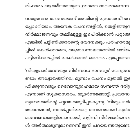
രിഹാരം ആത്മീയതയുടെ ഉദാത്ത ഭാവമാണെന്ന പാ
സത്യവേദം തന്നെയാണ് അതിൻ്റെ സ്രോതസ്! വേദവ
പ്പോഴറിയാം, അനേക വചനങ്ങളിൽ, തെളിഞ്ഞുനിറഞ
നിർമ്മാജനവും തമ്മിലുള്ള ഇഴപിരിക്കാൻ പറ്റാത്
എങ്കിൽ പട്ടിണിക്കാരൻ്റെ വേദനക്കും പരിഹാര
ച്ചിൽ കേൾക്കാതെ, ആരാധനാലയത്തിൽ ഓടിച്
പട്ടിണിക്കരച്ചിൽ കേൾക്കാൻ ദൈവം എപ്പോഴൊ ആ
‘നിത്യപ്രാർത്ഥനയും നിർബന്ധ ദാനവും’ വേദഗ്രന
ണ്ടാം അധ്യായത്തിലെ, മൂന്നാം വചനം മുതൽ ഇതാ
ഹിക്കുന്നവരും ദൈവാനുഗ്രഹമായ സമ്പത്ത് ദരിദ
എന്നാണ് സൂക്തസാരം. തുടർന്നങ്ങോട്ട്, പ്രയാ
ത്യവേദത്തിൻ്റെ ഹൃദയത്തുടിപ്പാകുന്നു. ‘നിത്യപ
യോഗങ്ങൾ, നാൽപ്പതിലേറെ തവണയാണ് ഖുർആൻ ആവർ
മാനദണ്ഡങ്ങളിലൊന്നായി, പട്ടിണി നിർമ്മാർജനം നിശ
ൾ അർത്ഥശൂന്യമാണെന്ന് ഇനി പറയേണ്ടതുണ്ട