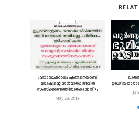
RELAT
്റെ ആഗമനം
വ്രതാനുഷ്ഠാനം എങ്ങനെയാണ്
ഖുര്
മനുഷ്യന്റെ സൻമാർഗ ജീവിത
ഉരുട്ടിയതാരാ
20
സംസ്ക്കരണത്തിനുതകുന്നത് ? ;
Jan
May 28, 2019