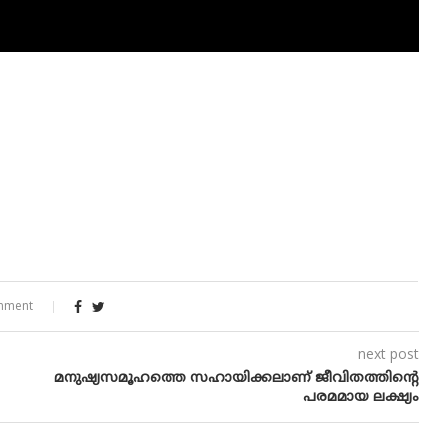
mment
next post
മനുഷ്യസമൂഹത്തെ സഹായിക്കലാണ്​ ജീവിതത്തി​​ന്റെ
പരമമായ ലക്ഷ്യം