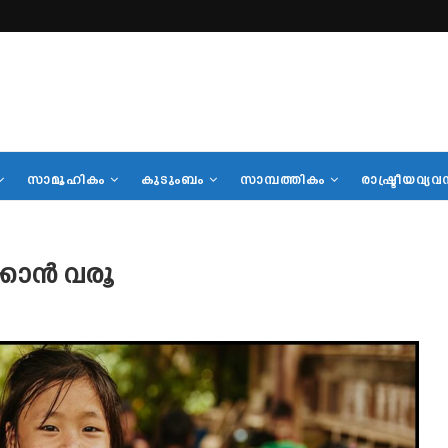
സാമൂഹികം
കുടുംബം
സാമ്പത്തികം
രാഷ്ട്രീയവ്യവ
ക്കാൻ വരൂ