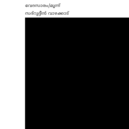
വേദസാരം/മൂന്ന്
സദ്റുദ്ദീൻ വാഴക്കാട്