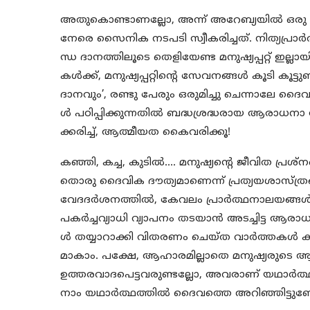
അതുകൊണ്ടാണല്ലോ, അന്ന് അറേബ്യയിൽ ഒരു ഭ
നേരെ സൈനിക നടപടി സ്വീകരിച്ചത്. നിത്യപ്ര
ന്ധ ദാനത്തിലൂടെ തെളിയേണ്ട മനുഷ്യപ്പറ്റ് 
കൾക്ക്, മനുഷ്യപ്പറ്റിൻ്റെ സേവനങ്ങൾ കൂടി കൂട്
ദാനവും’, രണ്ടു പേരും ഒരുമിച്ചു ചെന്നാലേ ദൈവ
ൾ പഠിപ്പിക്കുന്നതിൽ ബദ്ധശ്രദ്ധരായ ആരാധ
ക്കരിച്ച്, ആത്മീയത കൈവരിക്കൂ!
കഞ്ഞി, കച്ച, കുടിൽ…. മനുഷ്യൻ്റെ ജീവിത പ്
തൊരു ദൈവിക ദൗത്യമാണെന്ന് പ്രത്യയശാസ്ത്ര
വേദദർശനത്തിൽ, കേവലം പ്രാർത്ഥനാലയങ്ങൾ 
പകർച്ചവ്യാധി വ്യാപനം തടയാൻ അടച്ചിട്ട ആരാധനാ
ൾ തയ്യാറാക്കി വിതരണം ചെയ്ത വാർത്തകൾ കണ്
മാകാം. പക്ഷേ, ആഹാരമില്ലാതെ മനുഷ്യരുടെ 
ഉത്തരവാദപെട്ടവരുണ്ടല്ലോ, അവരാണ് യഥാർ
നാം യഥാർത്ഥത്തിൽ ദൈവത്തെ അറിഞ്ഞിട്ടു