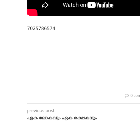
7025786574
0 co
previous post
ഏക ലോകവും ഏക രക്ഷകനും