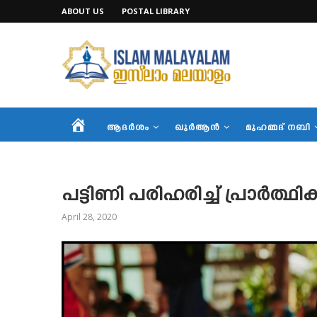
ABOUT US
POSTAL LIBRARY
HOME
ആദര്‍ശം
ഖുര്‍ആന്‍
മുഹമ്മദ് നബി
പട്ടിണി പരിഹരിച്ച് പ്രാർത്ഥി
April 28, 2020