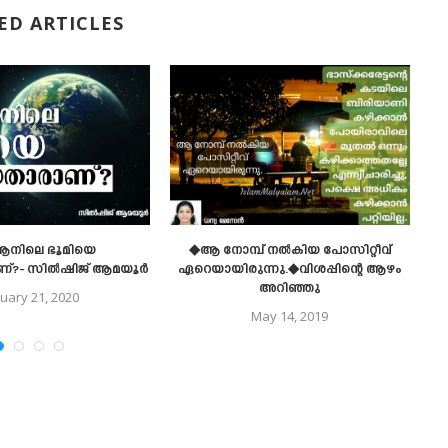
ED ARTICLES
‍ആനിലെ ഭൂമിയെ
◆ആ നോമ്പ്​ നൽകിയ പോസിറ്റീവ്
ണ്?- സില്‍ഷിജ് ആമയൂര്‍
ഏറെയായിരുന്നു.◆വിശപ്പി​ന്റെ ആഴം
അറിഞ്ഞു
uary 21, 2020
May 14, 2019