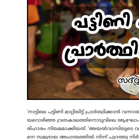
‘നാട്ടിലെ പട്ടിണി മാറ്റിയിട്ട് പ്രാർത്ഥിക്കാൻ വന
യറൊഴിഞ്ഞ വ്രതകാലത്തിനൊടുവിലെ ആഘോഷ സുദ
രിഹാരം നിയമമാക്കിയത്. ‘അയൽവാസിയുടെ വയർ 
നെ സമുദായ അംഗത്വത്തിൽ നിന്ന് പുറത്തു നിർ