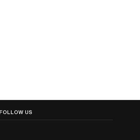
വിശ്വാസിയാവാന്‍ ആരെയും ഇസ്
നിര്‍ബന്ധിക്കുന്നില്ല- ഡോ. അഹ്
റയ്‌സൂനി
December 19, 2019
FOLLOW US