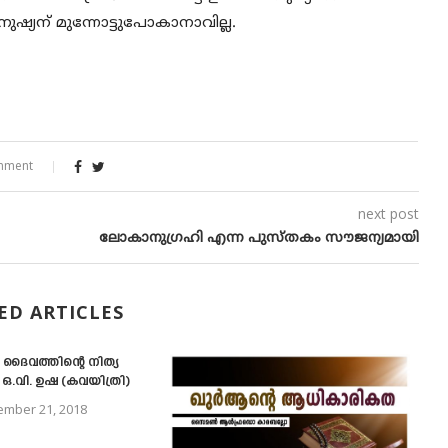
 മനുഷ്യന് മുന്നോട്ടുപോകാനാവില്ല.
mment
next post
ലോകാനുഗ്രഹി എന്ന പുസ്തകം സൗജന്യമായി
ED ARTICLES
‍ ദൈവത്തിന്റെ നിത്യ
സ
- ഒ.വി. ഉഷ (കവയിത്രി)
mber 21, 2018