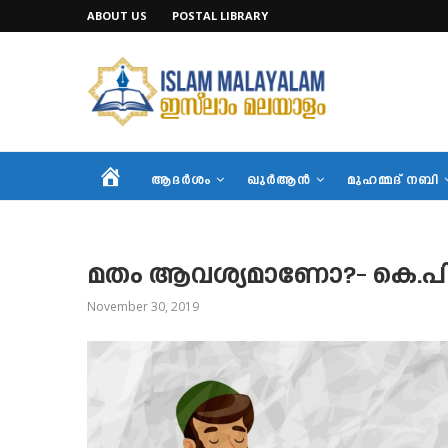
ABOUT US
POSTAL LIBRARY
HOME
ആദര്‍ശം
ഖുര്‍ആന്‍
മുഹമ്മദ് നബി
മതം ആവശ്യമാണോ?- കെ.പ
November 30, 2019