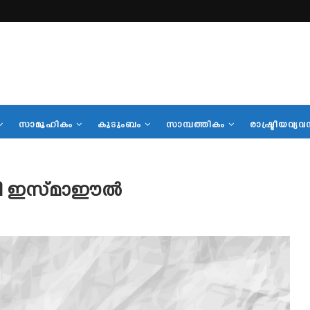
സാമൂഹികം
കുടുംബം
സാമ്പത്തികം
രാഷ്ട്രീയവ്യവ
ി ഇസ്മാഈല്‍