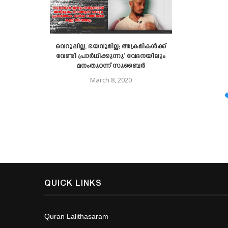
രുകള്‍
വെറുപ്പില്ല, ഭയവുമില്ല; അക്രമികൾക്ക്​
്യമാണ്‌
വേണ്ടി പ്രാർഥിക്കുന്നു’ വേദനയിലും
മനംതുറന്ന്​ സുബൈർ
March 8, 2020
QUICK LINKS
Quran Lalithasaram